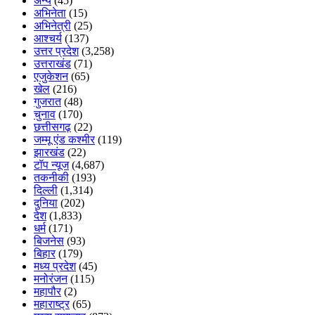
अन्य
(45)
अभिनेता
(15)
अभिनेत्री
(25)
आश्चर्य
(137)
उत्तर प्रदेश
(3,258)
उत्तराखंड
(71)
एजुकेशन
(65)
खेल
(216)
गुजरात
(48)
चुनाव
(170)
छत्तीसगढ़
(22)
जम्मू एंड कश्मीर
(119)
झारखंड
(22)
टॉप न्यूज
(4,687)
तकनीकी
(193)
दिल्ली
(1,314)
दुनिया
(202)
देश
(1,833)
धर्म
(171)
बिजनेस
(93)
बिहार
(179)
मध्य प्रदेश
(45)
मनोरंजन
(115)
महापौर
(2)
महाराष्ट्र
(65)