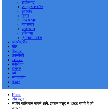
छत्तीसगढ़
जम्मू एंड कश्मीर
झारखंड
बिहार
मध्य प्रदेश
महाराष्ट्र
राजस्थान
हरियाणा
हिमाचल प्रदेश
अंतर्राष्ट्रीय
खेल
बिजनेस
तकनीकी
स्वास्थ्य
मनोरंजन
वायरल
धर्म
संपादकीय
विचार
Home
टॉप न्यूज
संजीव बालियान सबसे आगे, इमरान मसूद ने 1200 रुपये में की
जनसभा…