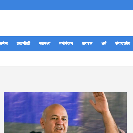
जनेस
तकनीकी
स्वास्थ्य
मनोरंजन
वायरल
धर्म
संपादकीय