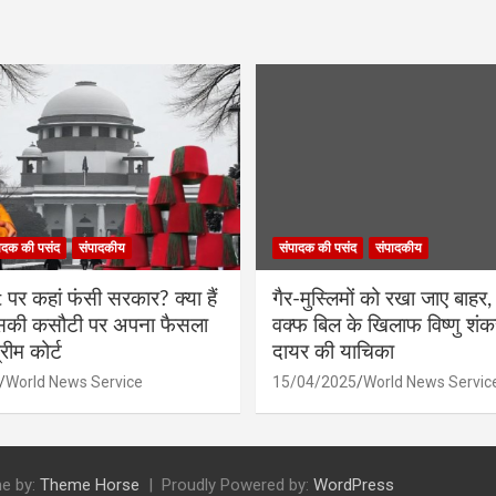
ादक की पसंद
संपादकीय
संपादक की पसंद
संपादकीय
र कहां फंसी सरकार? क्या हैं
गैर-मुस्लिमों को रखा जाए बाहर, 
िसकी कसौटी पर अपना फैसला
वक्फ बिल के खिलाफ विष्णु शंक
रीम कोर्ट
दायर की याचिका
World News Service
15/04/2025
World News Servic
e by:
Theme Horse
Proudly Powered by:
WordPress