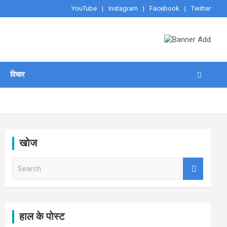
YouTube
Instagram
Facebook
Twitter
विचार
खोज
S
e
a
r
c
h
हाल के पोस्ट