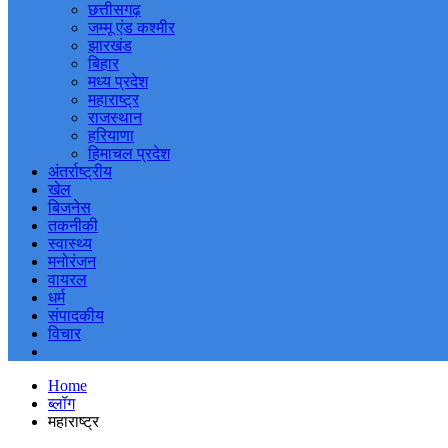
छत्तीसगढ़
जम्मू एंड कश्मीर
झारखंड
बिहार
मध्य प्रदेश
महाराष्ट्र
राजस्थान
हरियाणा
हिमाचल प्रदेश
अंतर्राष्ट्रीय
खेल
बिजनेस
तकनीकी
स्वास्थ्य
मनोरंजन
वायरल
धर्म
संपादकीय
विचार
Home
ब्लॉग
महाराष्ट्र