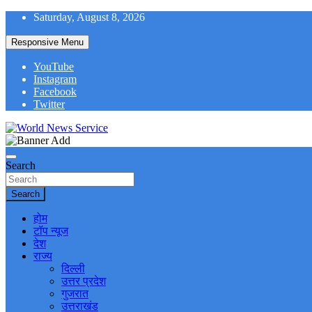
Skip
Saturday, August 8, 2026
to
content
Responsive Menu
YouTube
Instagram
Facebook
Twitter
World News at Your Fingers
World News Service
Search
Search
होम
टॉप न्यूज
देश
राज्य
दिल्ली
उत्तर प्रदेश
गुजरात
उत्तराखंड