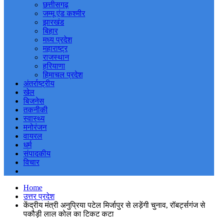
छत्तीसगढ़
जम्मू एंड कश्मीर
झारखंड
बिहार
मध्य प्रदेश
महाराष्ट्र
राजस्थान
हरियाणा
हिमाचल प्रदेश
अंतर्राष्ट्रीय
खेल
बिजनेस
तकनीकी
स्वास्थ्य
मनोरंजन
वायरल
धर्म
संपादकीय
विचार
Home
उत्तर प्रदेश
केंद्रीय मंत्री अनुप्रिया पटेल मिर्जापुर से लड़ेंगी चुनाव, रॉबर्ट्सगंज से
पकौड़ी लाल कोल का टिकट कटा