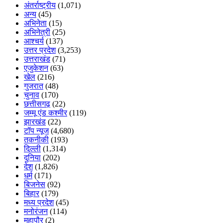
अंतर्राष्ट्रीय
(1,071)
अन्य
(45)
अभिनेता
(15)
अभिनेत्री
(25)
आश्चर्य
(137)
उत्तर प्रदेश
(3,253)
उत्तराखंड
(71)
एजुकेशन
(63)
खेल
(216)
गुजरात
(48)
चुनाव
(170)
छत्तीसगढ़
(22)
जम्मू एंड कश्मीर
(119)
झारखंड
(22)
टॉप न्यूज
(4,680)
तकनीकी
(193)
दिल्ली
(1,314)
दुनिया
(202)
देश
(1,826)
धर्म
(171)
बिजनेस
(92)
बिहार
(179)
मध्य प्रदेश
(45)
मनोरंजन
(114)
महापौर
(2)