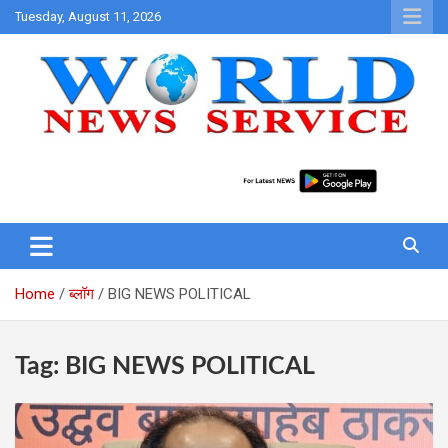
Skip
Tuesday, August 11, 2026
to
content
World News at Your Fingers
World News Service
Home
ब्लॉग
BIG NEWS POLITICAL
Tag:
BIG NEWS POLITICAL