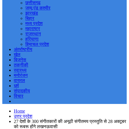
छत्तीसगढ़
जम्मू एंड कश्मीर
झारखंड
बिहार
मध्य प्रदेश
महाराष्ट्र
राजस्थान
हरियाणा
हिमाचल प्रदेश
अंतर्राष्ट्रीय
खेल
बिजनेस
तकनीकी
स्वास्थ्य
मनोरंजन
वायरल
धर्म
संपादकीय
विचार
Home
उत्तर प्रदेश
27 देशों के 300 संगीतकारों की अनूठी संगीतमय प्रस्तुति से 28 अक्टूबर
को रूबरू होंगे लखनऊवासी