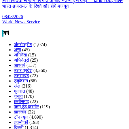
PM Modi से फोन पर बात के बाद नेतन्याहू ने कहा ‘Thank You’, बोले-
भारत-इजरायल के रिश्ते और होंगे मजबूत
08/08/2026
World News Service
वर्ग
अंतर्राष्ट्रीय
(1,074)
अन्य
(45)
अभिनेता
(15)
अभिनेत्री
(25)
आश्चर्य
(137)
उत्तर प्रदेश
(3,260)
उत्तराखंड
(72)
एजुकेशन
(66)
खेल
(216)
गुजरात
(48)
चुनाव
(170)
छत्तीसगढ़
(22)
जम्मू एंड कश्मीर
(119)
झारखंड
(22)
टॉप न्यूज
(4,690)
तकनीकी
(193)
दिल्ली
(1,314)