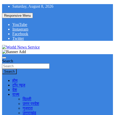
Skip
Saturday, August 8, 2026
to
content
Responsive Menu
YouTube
Instagram
Facebook
Twitter
World News at Your Fingers
World News Service
Search
Search
होम
टॉप न्यूज
देश
राज्य
दिल्ली
उत्तर प्रदेश
गुजरात
उत्तराखंड