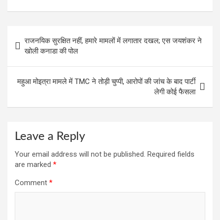
ce
at
e
tt
er
ail
ar
b
s
gr
er
es
e
o
A
a
t
Post
राजनयिक सुरक्षित नहीं, हमारे मामलों में लगातार दखल; एस जयशंकर ने
o
p
m
navigation
खोली कनाडा की पोल
k
p
महुआ मोइत्रा मामले में TMC ने तोड़ी चुप्पी, आरोपों की जांच के बाद पार्टी
लेगी कोई फैसला
Leave a Reply
Your email address will not be published.
Required fields
are marked
*
Comment
*