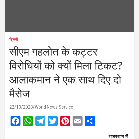
दिल्ली
सीएम गहलोत के कट्टर
विरोधियों को क्यों मिला टिकट?
आलाकमान ने एक साथ दिए दो
मैसेज
22/10/2023
World News Service
F
W
T
T
Pi
E
S
a
h
el
wi
nt
m
h
राजस्थान में