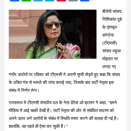
a
h
el
wi
nt
m
h
बी
जेपी सांसद
ce
at
e
tt
er
ail
ar
निशिकांत दुबे
b
s
gr
er
es
e
के तृणमूल
o
A
a
t
कांग्रेस
o
p
m
(टीएमसी)
k
p
सांसद महुआ
मोइत्रा पर
लगाए गए
गंभीर आरोपों पर रविवार को टीएमसी ने अपनी चुप्पी तोड़ते हुए कहा कि संसद
के उचित मंच से मामले की जांच कराई जाए, जिसके बाद पार्टी नेतृत्व इस
संबंध में निर्णय लेगा।
राज्यसभा में टीएमसी संसदीय दल के नेता डेरेक ओ ब्रायन ने कहा, ”हमने
मीडिया में आई खबरें देखी हैं। पार्टी नेतृत्व की ओर से संबंधित सदस्य को
अपने ऊपर लगे आरोपों के संबंध में स्थिति स्पष्ट करने की सलाह दी गई है।
हालांकि, वह पहले ही ऐसा कर चुकी हैं।”