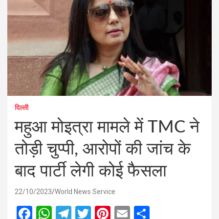
दिल्ली
महुआ मोइत्रा मामले में TMC ने
तोड़ी चुप्पी, आरोपों की जांच के
बाद पार्टी लेगी कोई फैसला
22/10/2023
World News Service
F
W
T
T
Pi
E
S