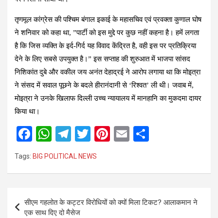
तृणमूल कांग्रेस की पश्चिम बंगाल इकाई के महासचिव एवं प्रवक्ता कुणाल घोष
ने शनिवार को कहा था, ”पार्टी को इस मुद्दे पर कुछ नहीं कहना है। हमें लगता
है कि जिस व्यक्ति के इर्द-गिर्द यह विवाद केंद्रित है, वही इस पर प्रतिक्रिया
देने के लिए सबसे उपयुक्त है।” इस सप्ताह की शुरुआत में भाजपा सांसद
निशिकांत दुबे और वकील जय अनंत देहाद्रई ने आरोप लगाया था कि मोइत्रा
ने संसद में सवाल पूछने के बदले हीरानंदानी से ‘रिश्वत’ ली थी। जवाब में,
मोइत्रा ने उनके खिलाफ दिल्ली उच्च न्यायालय में मानहानि का मुकदमा दायर
किया था।
F
W
T
T
Pi
E
S
a
h
el
wi
nt
m
h
Tags:
BIG POLITICAL NEWS
ce
at
e
tt
er
ail
ar
b
s
gr
er
es
e
o
A
a
t
Post
सीएम गहलोत के कट्टर विरोधियों को क्यों मिला टिकट? आलाकमान ने
o
p
m
navigation
एक साथ दिए दो मैसेज