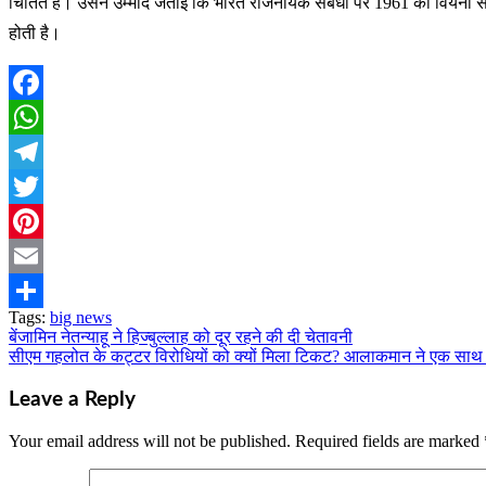
चिंतित है। उसने उम्मीद जताई कि भारत राजनयिक संबंधों पर 1961 की वियना सं
होती है।
Facebook
WhatsApp
Telegram
Twitter
Pinterest
Email
Tags:
big news
Share
बेंजामिन नेतन्याहू ने हिज्बुल्लाह को दूर रहने की दी चेतावनी
Post
सीएम गहलोत के कट्टर विरोधियों को क्यों मिला टिकट? आलाकमान ने एक साथ द
navigation
Leave a Reply
Your email address will not be published.
Required fields are marked