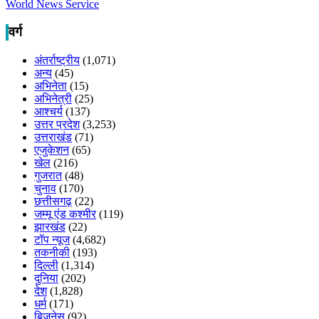
World News Service
वर्ग
अंतर्राष्ट्रीय
(1,071)
अन्य
(45)
अभिनेता
(15)
अभिनेत्री
(25)
आश्चर्य
(137)
उत्तर प्रदेश
(3,253)
उत्तराखंड
(71)
एजुकेशन
(65)
खेल
(216)
गुजरात
(48)
चुनाव
(170)
छत्तीसगढ़
(22)
जम्मू एंड कश्मीर
(119)
झारखंड
(22)
टॉप न्यूज
(4,682)
तकनीकी
(193)
दिल्ली
(1,314)
दुनिया
(202)
देश
(1,828)
धर्म
(171)
बिजनेस
(92)