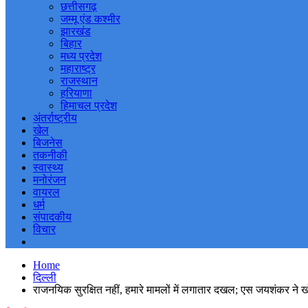
छत्तीसगढ़
जम्मू एंड कश्मीर
झारखंड
बिहार
मध्य प्रदेश
महाराष्ट्र
राजस्थान
हरियाणा
हिमाचल प्रदेश
अंतर्राष्ट्रीय
खेल
बिजनेस
तकनीकी
स्वास्थ्य
मनोरंजन
वायरल
धर्म
संपादकीय
विचार
Home
दिल्ली
राजनयिक सुरक्षित नहीं, हमारे मामलों में लगातार दखल; एस जयशंकर ने