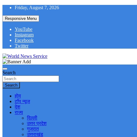
Skip
Friday, August 7, 2026
to
content
Responsive Menu
YouTube
Instagram
Facebook
Twitter
World News at Your Fingers
World News Service
Search
Search
होम
टॉप न्यूज
देश
राज्य
दिल्ली
उत्तर प्रदेश
गुजरात
उत्तराखंड