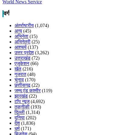
World News Service
वर्ग
अंतर्राष्ट्रीय
(1,074)
अन्य
(45)
अभिनेता
(15)
अभिनेत्री
(25)
आश्चर्य
(137)
उत्तर प्रदेश
(3,262)
उत्तराखंड
(72)
एजुकेशन
(66)
खेल
(216)
गुजरात
(48)
चुनाव
(170)
छत्तीसगढ़
(22)
जम्मू एंड कश्मीर
(119)
झारखंड
(22)
टॉप न्यूज
(4,692)
तकनीकी
(193)
दिल्ली
(1,314)
दुनिया
(202)
देश
(1,836)
धर्म
(171)
बिजनेस
(94)