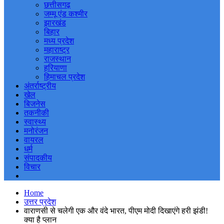
छत्तीसगढ़
जम्मू एंड कश्मीर
झारखंड
बिहार
मध्य प्रदेश
महाराष्ट्र
राजस्थान
हरियाणा
हिमाचल प्रदेश
अंतर्राष्ट्रीय
खेल
बिजनेस
तकनीकी
स्वास्थ्य
मनोरंजन
वायरल
धर्म
संपादकीय
विचार
Home
उत्तर प्रदेश
वाराणसी से चलेगी एक और वंदे भारत, पीएम मोदी दिखाएंगे हरी झंडी!
क्या है प्लान