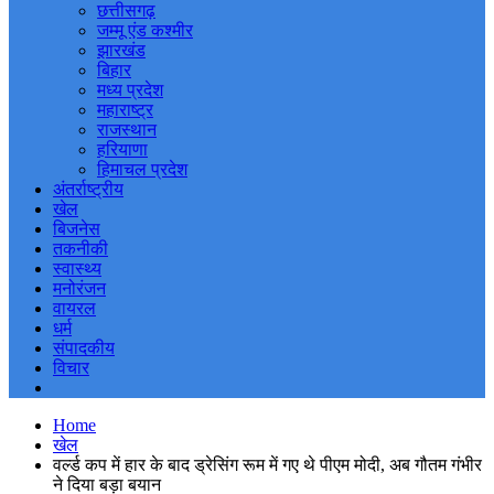
छत्तीसगढ़
जम्मू एंड कश्मीर
झारखंड
बिहार
मध्य प्रदेश
महाराष्ट्र
राजस्थान
हरियाणा
हिमाचल प्रदेश
अंतर्राष्ट्रीय
खेल
बिजनेस
तकनीकी
स्वास्थ्य
मनोरंजन
वायरल
धर्म
संपादकीय
विचार
Home
खेल
वर्ल्ड कप में हार के बाद ड्रेसिंग रूम में गए थे पीएम मोदी, अब गौतम गंभीर
ने दिया बड़ा बयान