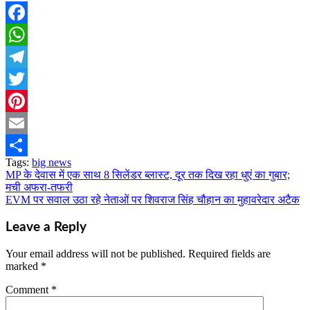
Facebook
WhatsApp
Telegram
Twitter
Pinterest
Email
Tags:
big news
Share
MP के देवास में एक साथ 8 सिलेंडर ब्लास्ट, दूर तक दिख रहा धुएं का गुबार;
Post
मची अफरा-तफरी
navigation
EVM पर सवाल उठा रहे नेताओं पर शिवराज सिंह चौहान का मुहावरेदार अटैक
Leave a Reply
Your email address will not be published.
Required fields are
marked
*
Comment
*