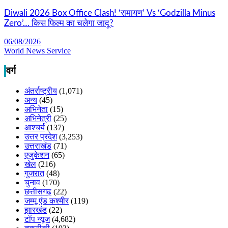
Diwali 2026 Box Office Clash! ‘रामायण’ Vs ‘Godzilla Minus
Zero’… किस फिल्म का चलेगा जादू?
06/08/2026
World News Service
वर्ग
अंतर्राष्ट्रीय
(1,071)
अन्य
(45)
अभिनेता
(15)
अभिनेत्री
(25)
आश्चर्य
(137)
उत्तर प्रदेश
(3,253)
उत्तराखंड
(71)
एजुकेशन
(65)
खेल
(216)
गुजरात
(48)
चुनाव
(170)
छत्तीसगढ़
(22)
जम्मू एंड कश्मीर
(119)
झारखंड
(22)
टॉप न्यूज
(4,682)