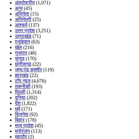
अंतर्राष्ट्रीय
(1,071)
अन्य
(45)
अभिनेता
(15)
अभिनेत्री
(25)
आश्चर्य
(137)
उत्तर प्रदेश
(3,251)
उत्तराखंड
(71)
एजुकेशन
(63)
खेल
(216)
गुजरात
(48)
चुनाव
(170)
छत्तीसगढ़
(22)
जम्मू एंड कश्मीर
(119)
झारखंड
(22)
टॉप न्यूज
(4,676)
तकनीकी
(193)
दिल्ली
(1,314)
दुनिया
(202)
देश
(1,822)
धर्म
(171)
बिजनेस
(92)
बिहार
(178)
मध्य प्रदेश
(45)
मनोरंजन
(113)
महापौर
(2)