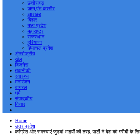
छत्तीसगढ़
जम्मू एंड कश्मीर
झारखंड
बिहार
मध्य प्रदेश
महाराष्ट्र
राजस्थान
हरियाणा
हिमाचल प्रदेश
अंतर्राष्ट्रीय
खेल
बिजनेस
तकनीकी
स्वास्थ्य
मनोरंजन
वायरल
धर्म
संपादकीय
विचार
Home
उत्तर प्रदेश
कांग्रेस और समस्याएं जुड़वां भाइयों की तरह, पार्टी ने देश को गरीबी के स