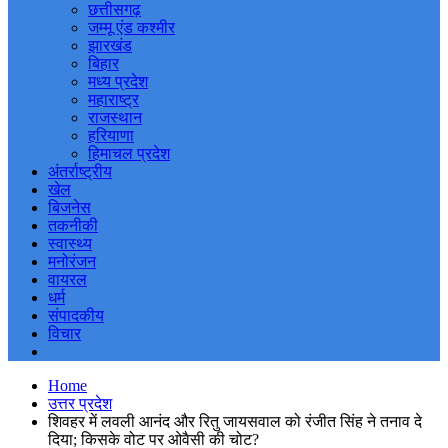
छत्तीसगढ़
जम्मू एंड कश्मीर
झारखंड
बिहार
मध्य प्रदेश
महाराष्ट्र
राजस्थान
हरियाणा
हिमाचल प्रदेश
अंतर्राष्ट्रीय
खेल
बिजनेस
तकनीकी
स्वास्थ्य
मनोरंजन
वायरल
धर्म
संपादकीय
विचार
Home
उत्तर प्रदेश
शिवहर में लवली आनंद और रितु जायसवाल को रंजीत सिंह ने तनाव दे
दिया; किसके वोट पर ओवैसी की चोट?