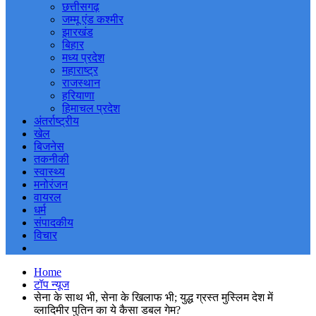
छत्तीसगढ़
जम्मू एंड कश्मीर
झारखंड
बिहार
मध्य प्रदेश
महाराष्ट्र
राजस्थान
हरियाणा
हिमाचल प्रदेश
अंतर्राष्ट्रीय
खेल
बिजनेस
तकनीकी
स्वास्थ्य
मनोरंजन
वायरल
धर्म
संपादकीय
विचार
Home
टॉप न्यूज
सेना के साथ भी, सेना के खिलाफ भी; युद्ध ग्रस्त मुस्लिम देश में
व्लादिमीर पुतिन का ये कैसा डबल गेम?