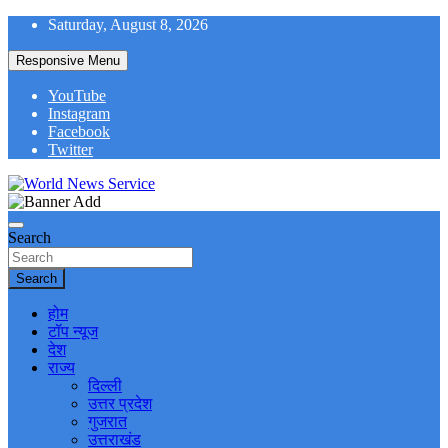
Skip
Saturday, August 8, 2026
to
content
Responsive Menu
YouTube
Instagram
Facebook
Twitter
World News at Your Fingers
World News Service
Search
Search
होम
टॉप न्यूज
देश
राज्य
दिल्ली
उत्तर प्रदेश
गुजरात
उत्तराखंड