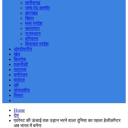
छत्तीसगढ़
जम्मू एंड कश्मीर
झारखंड
बिहार
मध्य प्रदेश
महाराष्ट्र
राजस्थान
हरियाणा
हिमाचल प्रदेश
अंतर्राष्ट्रीय
खेल
बिजनेस
तकनीकी
स्वास्थ्य
मनोरंजन
वायरल
धर्म
संपादकीय
विचार
Home
देश
एवरेस्ट की ऊंचाई तक उड़ान भरने वाला दुनिया का पहला हेलीकॉप्टर
अब भारत में बनेगा