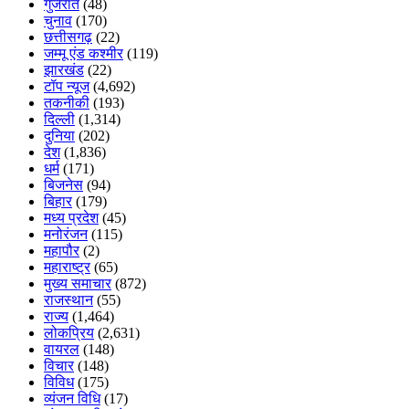
गुजरात
(48)
चुनाव
(170)
छत्तीसगढ़
(22)
जम्मू एंड कश्मीर
(119)
झारखंड
(22)
टॉप न्यूज
(4,692)
तकनीकी
(193)
दिल्ली
(1,314)
दुनिया
(202)
देश
(1,836)
धर्म
(171)
बिजनेस
(94)
बिहार
(179)
मध्य प्रदेश
(45)
मनोरंजन
(115)
महापौर
(2)
महाराष्ट्र
(65)
मुख्य समाचार
(872)
राजस्थान
(55)
राज्य
(1,464)
लोकप्रिय
(2,631)
वायरल
(148)
विचार
(148)
विविध
(175)
व्यंजन विधि
(17)