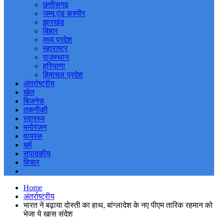
छत्तीसगढ़
जम्मू एंड कश्मीर
झारखंड
बिहार
मध्य प्रदेश
महाराष्ट्र
राजस्थान
हरियाणा
हिमाचल प्रदेश
अंतर्राष्ट्रीय
खेल
बिजनेस
तकनीकी
स्वास्थ्य
मनोरंजन
वायरल
धर्म
संपादकीय
विचार
Home
अंतर्राष्ट्रीय
भारत ने बढ़ाया दोस्ती का हाथ, बांग्लादेश के नए पीएम तारिक रहमान को
भेजा ये खास संदेश