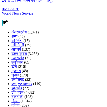
Zero’… किस फिल्म का चलेगा जादू?
06/08/2026
World News Service
वर्ग
अंतर्राष्ट्रीय
(1,071)
अन्य
(45)
अभिनेता
(15)
अभिनेत्री
(25)
आश्चर्य
(137)
उत्तर प्रदेश
(3,253)
उत्तराखंड
(71)
एजुकेशन
(65)
खेल
(216)
गुजरात
(48)
चुनाव
(170)
छत्तीसगढ़
(22)
जम्मू एंड कश्मीर
(119)
झारखंड
(22)
टॉप न्यूज
(4,682)
तकनीकी
(193)
दिल्ली
(1,314)
दुनिया
(202)