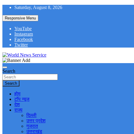
Skip
Saturday, August 8, 2026
to
content
Responsive Menu
YouTube
Instagram
Facebook
Twitter
World News at Your Fingers
World News Service
Search
Search
होम
टॉप न्यूज
देश
राज्य
दिल्ली
उत्तर प्रदेश
गुजरात
उत्तराखंड