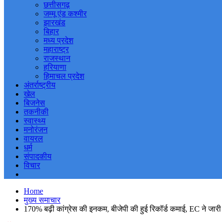
छत्तीसगढ़
जम्मू एंड कश्मीर
झारखंड
बिहार
मध्य प्रदेश
महाराष्ट्र
राजस्थान
हरियाणा
हिमाचल प्रदेश
अंतर्राष्ट्रीय
खेल
बिजनेस
तकनीकी
स्वास्थ्य
मनोरंजन
वायरल
धर्म
संपादकीय
विचार
Home
मुख्य समाचार
170% बढ़ी कांग्रेस की इनकम, बीजेपी की हुई रिकॉर्ड कमाई, EC ने जारी 