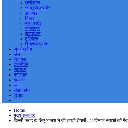
छत्तीसगढ़
जम्मू एंड कश्मीर
झारखंड
बिहार
मध्य प्रदेश
महाराष्ट्र
राजस्थान
हरियाणा
हिमाचल प्रदेश
अंतर्राष्ट्रीय
खेल
बिजनेस
तकनीकी
स्वास्थ्य
मनोरंजन
वायरल
धर्म
संपादकीय
विचार
Home
मुख्य समाचार
दिल्ली फतह के लिए भाजपा ने की तगड़ी तैयारी, 27 दिग्गज नेताओं को मैदा