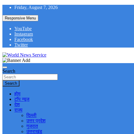
Skip
Friday, August 7, 2026
to
content
Responsive Menu
YouTube
Instagram
Facebook
Twitter
World News at Your Fingers
World News Service
Search
Search
होम
टॉप न्यूज
देश
राज्य
दिल्ली
उत्तर प्रदेश
गुजरात
उत्तराखंड