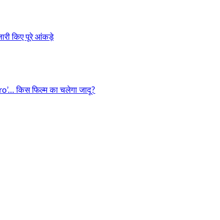
री किए पूरे आंकड़े
o’… किस फिल्म का चलेगा जादू?