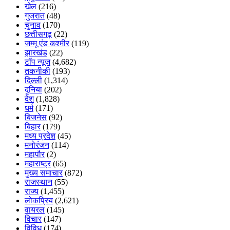
खेल
(216)
गुजरात
(48)
चुनाव
(170)
छत्तीसगढ़
(22)
जम्मू एंड कश्मीर
(119)
झारखंड
(22)
टॉप न्यूज
(4,682)
तकनीकी
(193)
दिल्ली
(1,314)
दुनिया
(202)
देश
(1,828)
धर्म
(171)
बिजनेस
(92)
बिहार
(179)
मध्य प्रदेश
(45)
मनोरंजन
(114)
महापौर
(2)
महाराष्ट्र
(65)
मुख्य समाचार
(872)
राजस्थान
(55)
राज्य
(1,455)
लोकप्रिय
(2,621)
वायरल
(145)
विचार
(147)
विविध
(174)