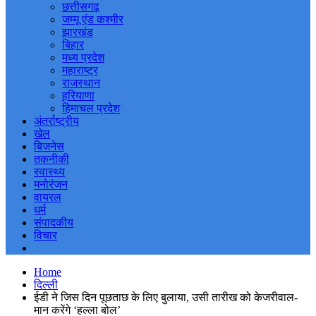
छत्तीसगढ़
जम्मू एंड कश्मीर
झारखंड
बिहार
मध्य प्रदेश
महाराष्ट्र
राजस्थान
हरियाणा
हिमाचल प्रदेश
अंतर्राष्ट्रीय
खेल
बिजनेस
तकनीकी
स्वास्थ्य
मनोरंजन
वायरल
धर्म
संपादकीय
विचार
Home
दिल्ली
ईडी ने जिस दिन पूछताछ के लिए बुलाया, उसी तारीख को केजरीवाल-
मान करेंगे ‘हल्ला बोल’