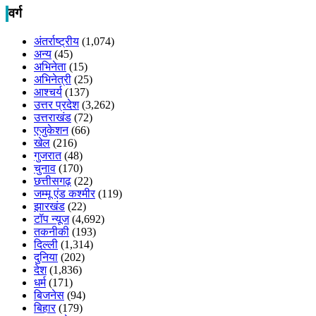
वर्ग
अंतर्राष्ट्रीय
(1,074)
अन्य
(45)
अभिनेता
(15)
अभिनेत्री
(25)
आश्चर्य
(137)
उत्तर प्रदेश
(3,262)
उत्तराखंड
(72)
एजुकेशन
(66)
खेल
(216)
गुजरात
(48)
चुनाव
(170)
छत्तीसगढ़
(22)
जम्मू एंड कश्मीर
(119)
झारखंड
(22)
टॉप न्यूज
(4,692)
तकनीकी
(193)
दिल्ली
(1,314)
दुनिया
(202)
देश
(1,836)
धर्म
(171)
बिजनेस
(94)
बिहार
(179)