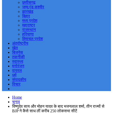
छत्तीसगढ़
जम्मू एंड कश्मीर
झारखंड
बिहार
मध्य प्रदेश
महाराष्ट्र
राजस्थान
हरियाणा
हिमाचल प्रदेश
अंतर्राष्ट्रीय
खेल
बिजनेस
तकनीकी
स्वास्थ्य
मनोरंजन
वायरल
धर्म
संपादकीय
विचार
Home
चुनाव
विष्णुदेव साय और मोहन यादव के बाद भजनलाल शर्मा, तीन राज्यों से
BJP ने कैसे साध लीं करीब 250 लोकसभा सीटें