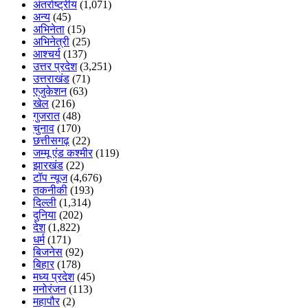
अंतर्राष्ट्रीय
(1,071)
अन्य
(45)
अभिनेता
(15)
अभिनेत्री
(25)
आश्चर्य
(137)
उत्तर प्रदेश
(3,251)
उत्तराखंड
(71)
एजुकेशन
(63)
खेल
(216)
गुजरात
(48)
चुनाव
(170)
छत्तीसगढ़
(22)
जम्मू एंड कश्मीर
(119)
झारखंड
(22)
टॉप न्यूज
(4,676)
तकनीकी
(193)
दिल्ली
(1,314)
दुनिया
(202)
देश
(1,822)
धर्म
(171)
बिजनेस
(92)
बिहार
(178)
मध्य प्रदेश
(45)
मनोरंजन
(113)
महापौर
(2)