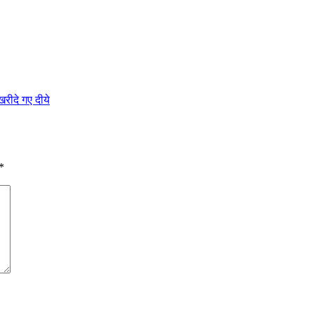
खरीदे गए दीये
*