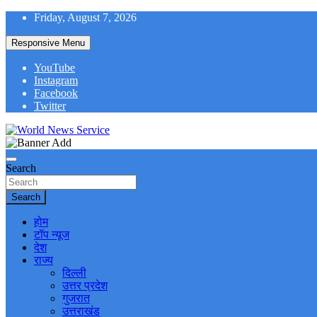
Skip
Friday, August 7, 2026
to
content
Responsive Menu
YouTube
Instagram
Facebook
Twitter
World News at Your Fingers
World News Service
Search
Search
होम
टॉप न्यूज
देश
राज्य
दिल्ली
उत्तर प्रदेश
गुजरात
उत्तराखंड