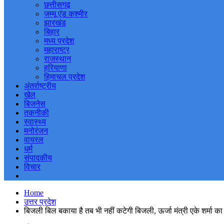
छत्तीसगढ़
जम्मू एंड कश्मीर
झारखंड
बिहार
मध्य प्रदेश
महाराष्ट्र
राजस्थान
हरियाणा
हिमाचल प्रदेश
अंतर्राष्ट्रीय
खेल
बिजनेस
तकनीकी
स्वास्थ्य
मनोरंजन
वायरल
धर्म
संपादकीय
विचार
Home
उत्तर प्रदेश
बिजली बिल बकाया है तब भी नहीं कटेगी बिजली, ऊर्जा मंत्री एके शर्मा का