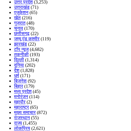
उत्तर प्रदेश
(3,253)
उत्तराखंड
(71)
एजुकेशन
(65)
खेल
(216)
गुजरात
(48)
चुनाव
(170)
छत्तीसगढ़
(22)
जम्मू एंड कश्मीर
(119)
झारखंड
(22)
टॉप न्यूज
(4,682)
तकनीकी
(193)
दिल्ली
(1,314)
दुनिया
(202)
देश
(1,828)
धर्म
(171)
बिजनेस
(92)
बिहार
(179)
मध्य प्रदेश
(45)
मनोरंजन
(114)
महापौर
(2)
महाराष्ट्र
(65)
मुख्य समाचार
(872)
राजस्थान
(55)
राज्य
(1,455)
लोकप्रिय
(2,621)