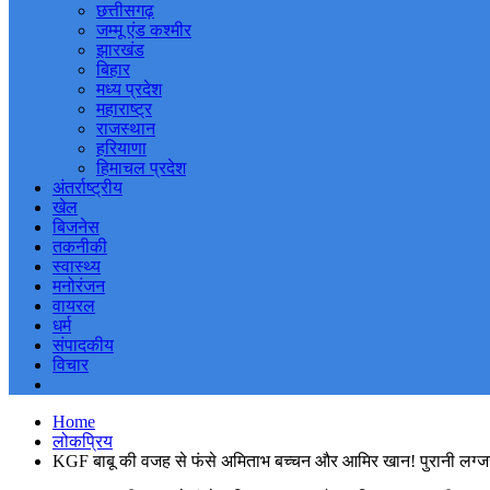
छत्तीसगढ़
जम्मू एंड कश्मीर
झारखंड
बिहार
मध्य प्रदेश
महाराष्ट्र
राजस्थान
हरियाणा
हिमाचल प्रदेश
अंतर्राष्ट्रीय
खेल
बिजनेस
तकनीकी
स्वास्थ्य
मनोरंजन
वायरल
धर्म
संपादकीय
विचार
Home
लोकप्रिय
KGF बाबू की वजह से फंसे अमिताभ बच्चन और आमिर खान! पुरानी लग्जरी