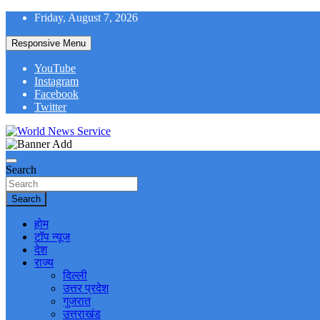
Skip
Friday, August 7, 2026
to
content
Responsive Menu
YouTube
Instagram
Facebook
Twitter
World News at Your Fingers
World News Service
Search
Search
होम
टॉप न्यूज
देश
राज्य
दिल्ली
उत्तर प्रदेश
गुजरात
उत्तराखंड