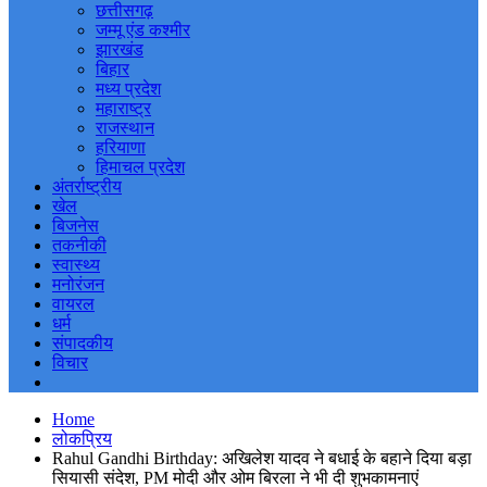
छत्तीसगढ़
जम्मू एंड कश्मीर
झारखंड
बिहार
मध्य प्रदेश
महाराष्ट्र
राजस्थान
हरियाणा
हिमाचल प्रदेश
अंतर्राष्ट्रीय
खेल
बिजनेस
तकनीकी
स्वास्थ्य
मनोरंजन
वायरल
धर्म
संपादकीय
विचार
Home
लोकप्रिय
Rahul Gandhi Birthday: अखिलेश यादव ने बधाई के बहाने दिया बड़ा
सियासी संदेश, PM मोदी और ओम बिरला ने भी दी शुभकामनाएं