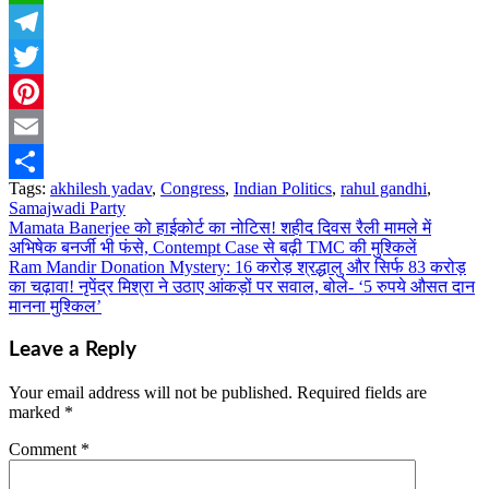
WhatsApp
Telegram
Twitter
Pinterest
Email
Tags:
akhilesh yadav
,
Congress
,
Indian Politics
,
rahul gandhi
,
Share
Samajwadi Party
Mamata Banerjee को हाईकोर्ट का नोटिस! शहीद दिवस रैली मामले में
Post
अभिषेक बनर्जी भी फंसे, Contempt Case से बढ़ी TMC की मुश्किलें
navigation
Ram Mandir Donation Mystery: 16 करोड़ श्रद्धालु और सिर्फ 83 करोड़
का चढ़ावा! नृपेंद्र मिश्रा ने उठाए आंकड़ों पर सवाल, बोले- ‘5 रुपये औसत दान
मानना मुश्किल’
Leave a Reply
Your email address will not be published.
Required fields are
marked
*
Comment
*