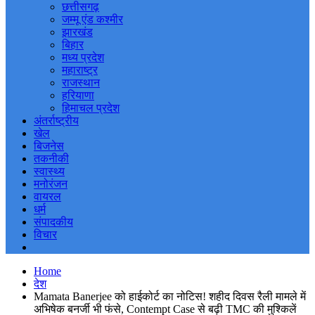
छत्तीसगढ़
जम्मू एंड कश्मीर
झारखंड
बिहार
मध्य प्रदेश
महाराष्ट्र
राजस्थान
हरियाणा
हिमाचल प्रदेश
अंतर्राष्ट्रीय
खेल
बिजनेस
तकनीकी
स्वास्थ्य
मनोरंजन
वायरल
धर्म
संपादकीय
विचार
Home
देश
Mamata Banerjee को हाईकोर्ट का नोटिस! शहीद दिवस रैली मामले में
अभिषेक बनर्जी भी फंसे, Contempt Case से बढ़ी TMC की मुश्किलें