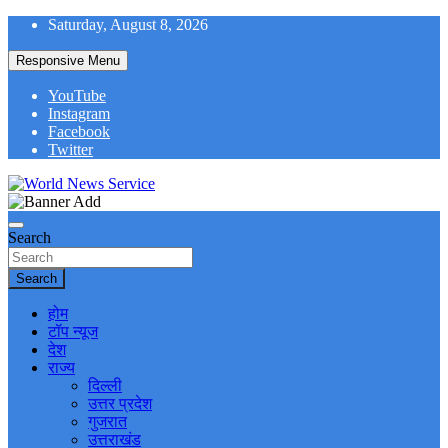
Skip
Saturday, August 8, 2026
to
content
Responsive Menu
YouTube
Instagram
Facebook
Twitter
World News at Your Fingers
World News Service
Search
Search
होम
टॉप न्यूज
देश
राज्य
दिल्ली
उत्तर प्रदेश
गुजरात
उत्तराखंड