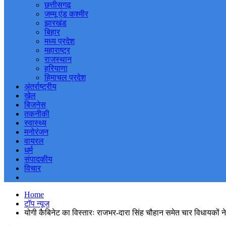
छत्तीसगढ़
जम्मू एंड कश्मीर
झारखंड
बिहार
मध्य प्रदेश
महाराष्ट्र
राजस्थान
हरियाणा
हिमाचल प्रदेश
अंतर्राष्ट्रीय
खेल
बिजनेस
तकनीकी
स्वास्थ्य
मनोरंजन
वायरल
धर्म
संपादकीय
विचार
Home
टॉप न्यूज
योगी कैबिनेट का विस्तारः राजभर-दारा सिंह चौहान समेत चार विधायकों 