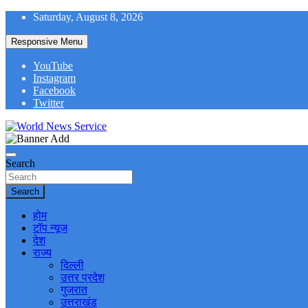
Skip
Saturday, August 8, 2026
to
content
Responsive Menu
YouTube
Instagram
Facebook
Twitter
World News at Your Fingers
World News Service
Search
Search
होम
टॉप न्यूज
देश
राज्य
दिल्ली
उत्तर प्रदेश
गुजरात
उत्तराखंड