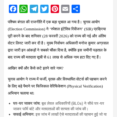
F
W
T
T
Pi
E
S
a
h
el
wi
nt
m
h
पश्चिम बंगाल की राजनीति में एक बड़ा भूचाल आ गया है। चुनाव आयोग
ce
at
e
tt
er
ail
ar
(Election Commission) ने ‘स्पेशल इंटेंसिव रिवीजन’ (SIR) प्रक्रिया
b
s
gr
er
es
e
पूरी करने के बाद शनिवार (28 फरवरी 2026) को राज्य की नई और अंतिम
o
A
a
t
वोटर लिस्ट जारी कर दी है। मुख्य निर्वाचन अधिकारी मनोज कुमार अग्रवाल
o
p
m
द्वारा जारी इन आंकड़ों ने सबको चौंका दिया है, क्योंकि इस जमीनी पड़ताल के
k
p
बाद राज्य की मतदाता सूची से
61 लाख से अधिक
नाम हटा दिए गए हैं।
आखिर क्यों और कैसे कटे इतने सारे नाम?
चुनाव आयोग ने राज्य में फर्जी, मृतक और विस्थापित वोटर्स की पहचान करने
के लिए बड़े पैमाने पर फिजिकल वेरिफिकेशन (Physical Verification)
अभियान चलाया था:
घर-घर जाकर जांच:
बूथ लेवल अधिकारियों (BLOs) ने सीधे घर-घर
जाकर फॉर्म बांटे और मतदाताओं की सत्यता की जांच की।
सफाई अभियान:
इस जांच में लाखों ऐसे मतदाताओं की पहचान हुई जो या