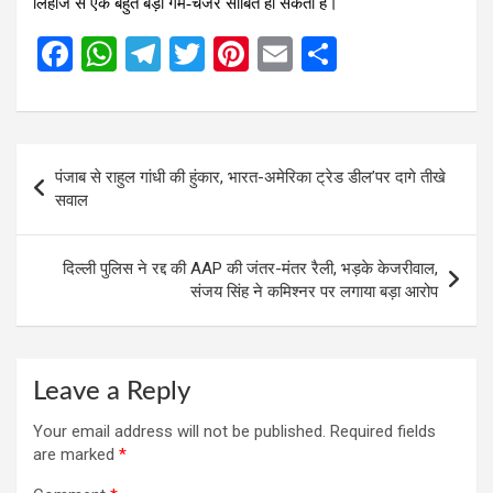
लिहाज से एक बहुत बड़ा गेम-चेंजर साबित हो सकता है।
F
W
T
T
Pi
E
S
a
h
el
wi
nt
m
h
ce
at
e
tt
er
ail
ar
b
s
gr
er
es
e
Post
पंजाब से राहुल गांधी की हुंकार, भारत-अमेरिका ट्रेड डील’पर दागे तीखे
o
A
a
t
navigation
सवाल
o
p
m
k
p
दिल्ली पुलिस ने रद्द की AAP की जंतर-मंतर रैली, भड़के केजरीवाल,
संजय सिंह ने कमिश्नर पर लगाया बड़ा आरोप
Leave a Reply
Your email address will not be published.
Required fields
are marked
*