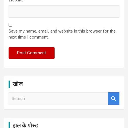
Save my name, email, and website in this browser for the
next time I comment.
खोज
S
e
a
r
c
h
हाल के पोस्ट