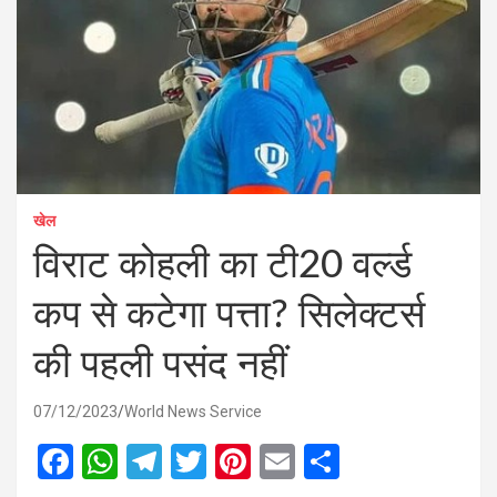
खेल
विराट कोहली का टी20 वर्ल्ड
कप से कटेगा पत्ता? सिलेक्टर्स
की पहली पसंद नहीं
07/12/2023
World News Service
F
W
T
T
Pi
E
S
a
h
el
wi
nt
m
h