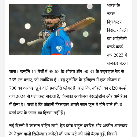
भा
रत के
ce
at
e
tt
er
ail
ar
स्टार
b
s
gr
er
es
e
क्रिकेटर
o
A
a
t
विराट कोहली
o
p
m
का आईसीसी
k
p
वनडे वर्ल्ड
कप 2023 में
जमकर बल्ला
चला। उन्होंने 11 मैचों में 95.62 के औसत और 90.31 के स्ट्राइक रेट से
765 रन बनाए, जो सर्वाधिक हैं। वह टूर्नामेंट के इतिहास में एक सीजन में
700 का आंकड़ा छूने वाले इकलौते प्लेयर हैं।हालांकि, कोहली का टी20 वर्ल्ड
कप 2024 से पत्ता कट सकता है, जिसका आयोजन वेस्टइंडीज और अमेरिका
में होना है। चर्चा है कि कोहली फिलहाल अगले साल जून में होने वाले टी20
वर्ल्ड कप के प्लान का हिस्सा नहीं हैं।
नई दिल्ली में कप्तान रोहित शर्मा, हेड कोच राहुल द्रविड़ और अजीत अगरकर
के नेतृत्व वाली सिलेक्शन कमेटी की पांच घंटे की लंबी बैठक हुई, जिसमें