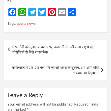
है।
F
W
T
T
Pi
E
S
a
h
el
wi
nt
m
h
Tags:
sports news
ce
at
e
tt
er
ail
ar
b
s
gr
er
es
e
o
A
a
t
Post
PM मोदी की मुलाकात का असर, कतर में मौत की सजा पाए 8 पूर्व
o
p
m
navigation
नौसैनिकों से मिले राजनयिक
k
p
पाकिस्तान में एक-एक कर मारे जा रहे भारत के दुश्मन, अब आया मोदी
सरकार का रिएक्शन
Leave a Reply
Your email address will not be published.
Required fields
are marked
*