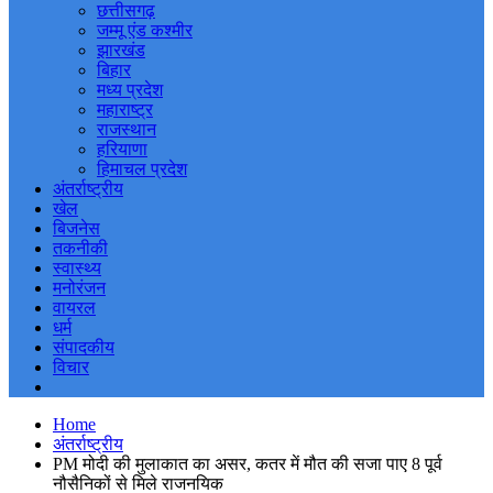
छत्तीसगढ़
जम्मू एंड कश्मीर
झारखंड
बिहार
मध्य प्रदेश
महाराष्ट्र
राजस्थान
हरियाणा
हिमाचल प्रदेश
अंतर्राष्ट्रीय
खेल
बिजनेस
तकनीकी
स्वास्थ्य
मनोरंजन
वायरल
धर्म
संपादकीय
विचार
Home
अंतर्राष्ट्रीय
PM मोदी की मुलाकात का असर, कतर में मौत की सजा पाए 8 पूर्व
नौसैनिकों से मिले राजनयिक