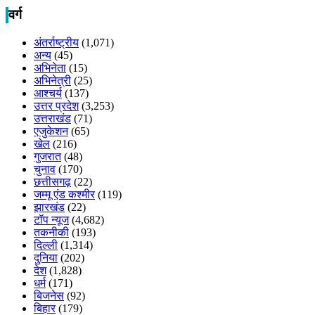
वर्ग
अंतर्राष्ट्रीय
(1,071)
अन्य
(45)
अभिनेता
(15)
अभिनेत्री
(25)
आश्चर्य
(137)
उत्तर प्रदेश
(3,253)
उत्तराखंड
(71)
एजुकेशन
(65)
खेल
(216)
गुजरात
(48)
चुनाव
(170)
छत्तीसगढ़
(22)
जम्मू एंड कश्मीर
(119)
झारखंड
(22)
टॉप न्यूज
(4,682)
तकनीकी
(193)
दिल्ली
(1,314)
दुनिया
(202)
देश
(1,828)
धर्म
(171)
बिजनेस
(92)
बिहार
(179)