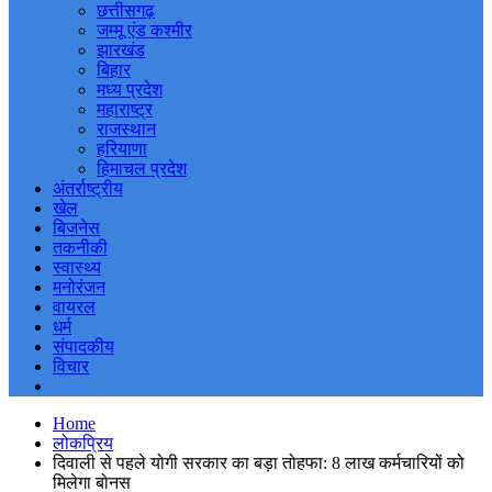
छत्तीसगढ़
जम्मू एंड कश्मीर
झारखंड
बिहार
मध्य प्रदेश
महाराष्ट्र
राजस्थान
हरियाणा
हिमाचल प्रदेश
अंतर्राष्ट्रीय
खेल
बिजनेस
तकनीकी
स्वास्थ्य
मनोरंजन
वायरल
धर्म
संपादकीय
विचार
Home
लोकप्रिय
दिवाली से पहले योगी सरकार का बड़ा तोहफा: 8 लाख कर्मचारियों को
मिलेगा बोनस