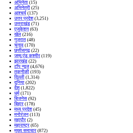
अभिनेता
(15)
अभिनेत्री
(25)
आश्चर्य
(137)
उत्तर प्रदेश
(3,251)
उत्तराखंड
(71)
एजुकेशन
(63)
खेल
(216)
गुजरात
(48)
चुनाव
(170)
छत्तीसगढ़
(22)
जम्मू एंड कश्मीर
(119)
झारखंड
(22)
टॉप न्यूज
(4,676)
तकनीकी
(193)
दिल्ली
(1,314)
दुनिया
(202)
देश
(1,822)
धर्म
(171)
बिजनेस
(92)
बिहार
(178)
मध्य प्रदेश
(45)
मनोरंजन
(113)
महापौर
(2)
महाराष्ट्र
(65)
मुख्य समाचार
(872)