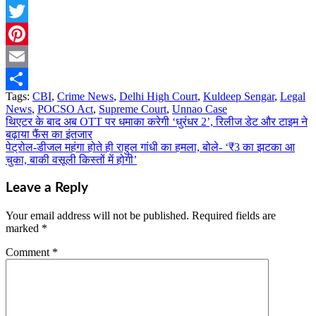
Telegram
Twitter
Pinterest
Email
Tags:
CBI
,
Crime News
,
Delhi High Court
,
Kuldeep Sengar
,
Legal
Share
News
,
POCSO Act
,
Supreme Court
,
Unnao Case
थिएटर के बाद अब OTT पर धमाका करेगी ‘धुरंधर 2’, रिलीज डेट और टाइम ने
Post
बढ़ाया फैंस का इंतजार
navigation
पेट्रोल-डीजल महंगा होते ही राहुल गांधी का हमला, बोले- ‘₹3 का झटका आ
चुका, बाकी वसूली किस्तों में होगी’
Leave a Reply
Your email address will not be published.
Required fields are
marked
*
Comment
*