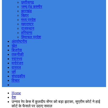
छत्तीसगढ़
जम्मू एंड कश्मीर
झारखंड
बिहार
मध्य प्रदेश
महाराष्ट्र
राजस्थान
हरियाणा
हिमाचल प्रदेश
अंतर्राष्ट्रीय
खेल
बिजनेस
तकनीकी
स्वास्थ्य
मनोरंजन
वायरल
धर्म
संपादकीय
विचार
Home
देश
उन्नाव रेप केस में कुलदीप सेंगर को बड़ा झटका, सुप्रीम कोर्ट ने हाई
कोर्ट के फैसले पर उठाए सवाल