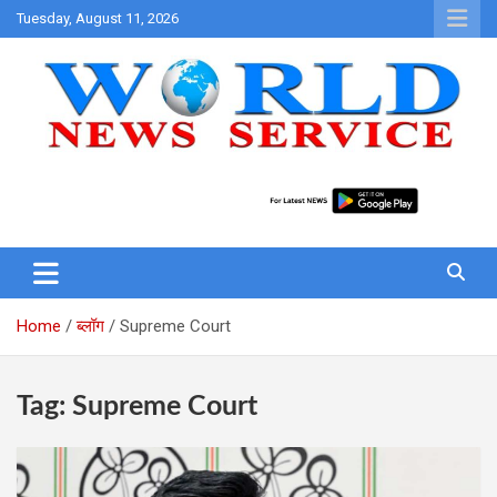
Skip
Tuesday, August 11, 2026
to
content
World News at Your Fingers
World News Service
Home
ब्लॉग
Supreme Court
Tag:
Supreme Court