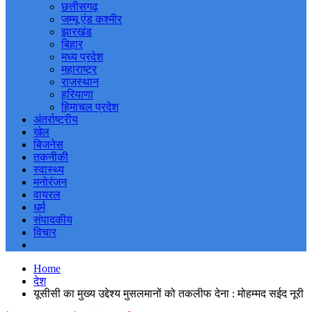
छत्तीसगढ़
जम्मू एंड कश्मीर
झारखंड
बिहार
मध्य प्रदेश
महाराष्ट्र
राजस्थान
हरियाणा
हिमाचल प्रदेश
अंतर्राष्ट्रीय
खेल
बिजनेस
तकनीकी
स्वास्थ्य
मनोरंजन
वायरल
धर्म
संपादकीय
विचार
Home
देश
यूसीसी का मुख्य उद्देश्य मुसलमानों को तकलीफ देना : मोहम्मद सईद नूरी