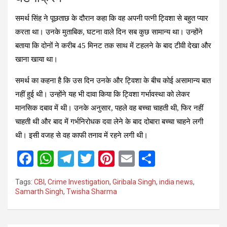
समर्थ सिंह ने पूछताछ के दौरान कहा कि वह अपनी पत्नी ट्विशा से बहुत प्यार
करता था। उनके मुताबिक, घटना वाले दिन सब कुछ सामान्य था। उन्होंने
बताया कि दोनों ने करीब 45 मिनट तक साथ में टहलने के बाद टीवी देखा और
खाना खाया था।
समर्थ का कहना है कि उस दिन उनके और ट्विशा के बीच कोई असामान्य बात
नहीं हुई थी। उन्होंने यह भी दावा किया कि ट्विशा गर्भावस्था को लेकर
मानसिक दबाव में थी। उनके अनुसार, पहले वह बच्चा चाहती थी, फिर नहीं
चाहती थी और बाद में गर्भनिरोधक दवा लेने के बाद दोबारा बच्चा चाहने लगी
थी। इसी वजह से वह काफी तनाव में रहने लगी थी।
F
W
T
T
Pi
E
S
a
h
el
wi
nt
m
h
Tags:
CBI
,
Crime Investigation
,
Giribala Singh
,
india news
,
ce
at
e
tt
er
ail
ar
Samarth Singh
,
Twisha Sharma
b
s
gr
er
es
e
o
A
a
t