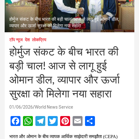
होर्मुज संकट के बीच भारत की बड़ी चाल! आज से लागू हुई ओमान डील,
व्यापार और ऊर्जा सुरक्षा को मिलेगा नया सहारा
टॉप न्यूज
देश
लोकप्रिय
होर्मुज संकट के बीच भारत की
बड़ी चाल! आज से लागू हुई
ओमान डील, व्यापार और ऊर्जा
सुरक्षा को मिलेगा नया सहारा
01/06/2026
World News Service
F
W
T
T
Pi
E
S
a
h
el
wi
nt
m
h
भारत और ओमान के बीच व्यापक आर्थिक साझेदारी समझौता (CEPA)