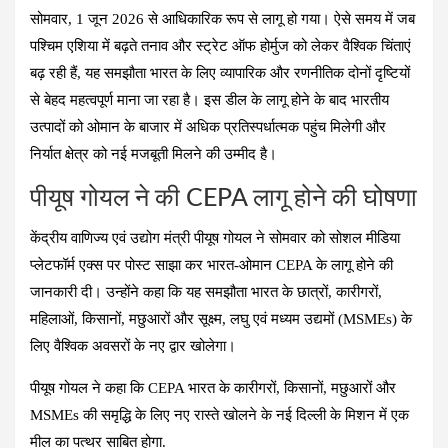
ce
at
e
tt
er
ail
ar
सोमवार, 1 जून 2026 से आधिकारिक रूप से लागू हो गया। ऐसे समय में जब
b
s
gr
er
es
e
पश्चिम एशिया में बढ़ते तनाव और स्ट्रेट ऑफ होर्मुज को लेकर वैश्विक चिंताएं
o
A
a
t
बढ़ रही हैं, यह समझौता भारत के लिए व्यापारिक और रणनीतिक दोनों दृष्टियों
o
p
m
से बेहद महत्वपूर्ण माना जा रहा है। इस डील के लागू होने के बाद भारतीय
k
p
उत्पादों को ओमान के बाजार में अधिक प्रतिस्पर्धात्मक पहुंच मिलेगी और
निर्यात क्षेत्र को नई मजबूती मिलने की उम्मीद है।
पीयूष गोयल ने की CEPA लागू होने की घोषणा
केंद्रीय वाणिज्य एवं उद्योग मंत्री पीयूष गोयल ने सोमवार को सोशल मीडिया
प्लेटफॉर्म एक्स पर पोस्ट साझा कर भारत-ओमान CEPA के लागू होने की
जानकारी दी। उन्होंने कहा कि यह समझौता भारत के छात्रों, कारीगरों,
महिलाओं, किसानों, मछुआरों और सूक्ष्म, लघु एवं मध्यम उद्यमों (MSMEs) के
लिए वैश्विक अवसरों के नए द्वार खोलेगा।
पीयूष गोयल ने कहा कि CEPA भारत के कारीगरों, किसानों, मछुआरों और
MSMEs की समृद्धि के लिए नए रास्ते खोलने के नई दिल्ली के मिशन में एक
मील का पत्थर साबित होगा.