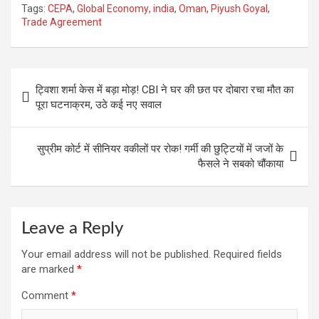
Tags:
CEPA
,
Global Economy
,
india
,
Oman
,
Piyush Goyal
,
ce
at
e
tt
er
ail
ar
Trade Agreement
b
s
gr
er
es
e
o
A
a
t
Post
o
p
m
ट्विशा शर्मा केस में बड़ा मोड़! CBI ने घर की छत पर दोबारा रचा मौत का
navigation
पूरा घटनाक्रम, उठे कई नए सवाल
k
p
सुप्रीम कोर्ट में सीनियर वकीलों पर रोक! गर्मी की छुट्टियों में जजों के
फैसले ने सबको चौंकाया
Leave a Reply
Your email address will not be published.
Required fields
are marked
*
Comment
*