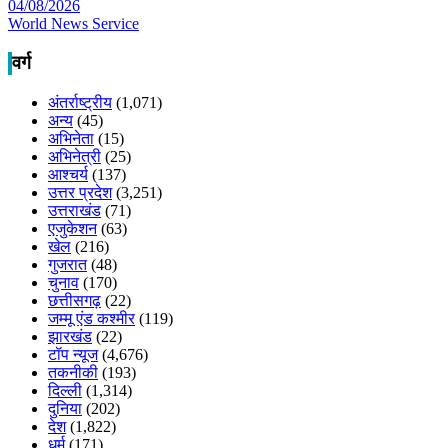
04/08/2026
World News Service
वर्ग
अंतर्राष्ट्रीय
(1,071)
अन्य
(45)
अभिनेता
(15)
अभिनेत्री
(25)
आश्चर्य
(137)
उत्तर प्रदेश
(3,251)
उत्तराखंड
(71)
एजुकेशन
(63)
खेल
(216)
गुजरात
(48)
चुनाव
(170)
छत्तीसगढ़
(22)
जम्मू एंड कश्मीर
(119)
झारखंड
(22)
टॉप न्यूज
(4,676)
तकनीकी
(193)
दिल्ली
(1,314)
दुनिया
(202)
देश
(1,822)
धर्म
(171)