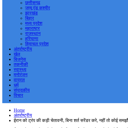
छत्तीसगढ़
जम्मू एंड कश्मीर
झारखंड
बिहार
मध्य प्रदेश
महाराष्ट्र
राजस्थान
हरियाणा
हिमाचल प्रदेश
अंतर्राष्ट्रीय
खेल
बिजनेस
तकनीकी
स्वास्थ्य
मनोरंजन
वायरल
धर्म
संपादकीय
विचार
Home
अंतर्राष्ट्रीय
ईरान को ट्रंप की कड़ी चेतावनी, बिना शर्त सरेंडर करे, नहीं तो कोई समझौ