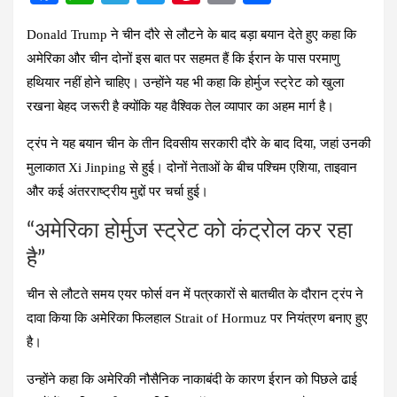
a
h
el
wi
nt
m
h
Donald Trump ने चीन दौरे से लौटने के बाद बड़ा बयान देते हुए कहा कि
ce
at
e
tt
er
ail
ar
अमेरिका और चीन दोनों इस बात पर सहमत हैं कि ईरान के पास परमाणु
b
s
gr
er
es
e
हथियार नहीं होने चाहिए। उन्होंने यह भी कहा कि होर्मुज स्ट्रेट को खुला
o
A
a
t
रखना बेहद जरूरी है क्योंकि यह वैश्विक तेल व्यापार का अहम मार्ग है।
o
p
m
ट्रंप ने यह बयान चीन के तीन दिवसीय सरकारी दौरे के बाद दिया, जहां उनकी
k
p
मुलाकात Xi Jinping से हुई। दोनों नेताओं के बीच पश्चिम एशिया, ताइवान
और कई अंतरराष्ट्रीय मुद्दों पर चर्चा हुई।
“अमेरिका होर्मुज स्ट्रेट को कंट्रोल कर रहा
है”
चीन से लौटते समय एयर फोर्स वन में पत्रकारों से बातचीत के दौरान ट्रंप ने
दावा किया कि अमेरिका फिलहाल Strait of Hormuz पर नियंत्रण बनाए हुए
है।
उन्होंने कहा कि अमेरिकी नौसैनिक नाकाबंदी के कारण ईरान को पिछले ढाई