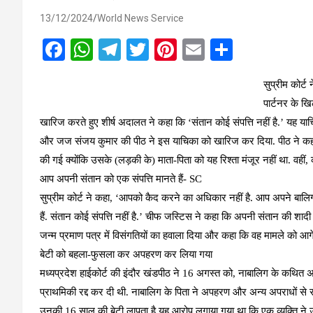
13/12/2024
World News Service
F
W
T
T
Pi
E
S
a
h
el
wi
nt
m
h
सुप्रीम कोर्
ce
at
e
tt
er
ail
ar
पार्टनर के ख
b
s
gr
er
es
e
खारिज करते हुए शीर्ष अदालत ने कहा कि ‘संतान कोई संपत्ति नहीं है.’ यह य
o
A
a
t
और जज संजय कुमार की पीठ ने इस याचिका को खारिज कर दिया. पीठ ने कहा क
o
p
m
की गई क्योंकि उसके (लड़की के) माता-पिता को यह रिश्ता मंजूर नहीं था. वहीं,
k
p
आप अपनी संतान को एक संपत्ति मानते हैं- SC
सुप्रीम कोर्ट ने कहा, ‘आपको कैद करने का अधिकार नहीं है. आप अपने बालिग ब
हैं. संतान कोई संपत्ति नहीं है.’ चीफ जस्टिस ने कहा कि अपनी संतान की शादी क
जन्म प्रमाण पत्र में विसंगतियों का हवाला दिया और कहा कि वह मामले को आगे न
बेटी को बहला-फुसला कर अपहरण कर लिया गया
मध्यप्रदेश हाईकोर्ट की इंदौर खंडपीठ ने 16 अगस्त को, नाबालिग के कथित अ
प्राथमिकी रद्द कर दी थी. नाबालिग के पिता ने अपहरण और अन्य अपराधों से स
उनकी 16 साल की बेटी लापता है.यह आरोप लगाया गया था कि एक व्यक्ति न