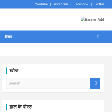
YouTube
Instagram
Facebook
Twitter
विचार
खोज
S
e
a
r
c
h
हाल के पोस्ट