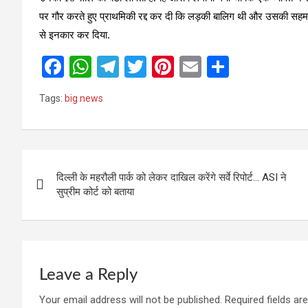
पर गौर करते हुए प्राथमिकी रद्द कर दी कि लड़की बालिग थी और उसकी सहमति 
से इनकार कर दिया.
F
W
T
T
Pi
E
S
a
h
el
wi
nt
m
h
Tags:
big news
ce
at
e
tt
er
ail
ar
b
s
gr
er
es
e
o
A
a
t
Post
o
p
m
दिल्ली के महरौली पार्क को लेकर दाखिल करेंगे सर्वे रिपोर्ट… ASI ने
navigation
सुप्रीम कोर्ट को बताया
k
p
Leave a Reply
Your email address will not be published.
Required fields a