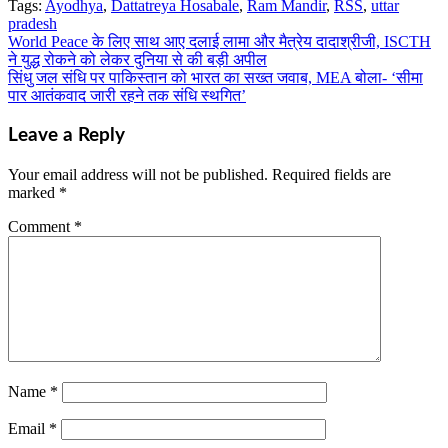
Tags:
Ayodhya
,
Dattatreya Hosabale
,
Ram Mandir
,
RSS
,
uttar
Share
pradesh
World Peace के लिए साथ आए दलाई लामा और मैत्रेय दादाश्रीजी, ISCTH
Post
ने युद्ध रोकने को लेकर दुनिया से की बड़ी अपील
navigation
सिंधु जल संधि पर पाकिस्तान को भारत का सख्त जवाब, MEA बोला- ‘सीमा
पार आतंकवाद जारी रहने तक संधि स्थगित’
Leave a Reply
Your email address will not be published.
Required fields are
marked
*
Comment
*
Name
*
Email
*