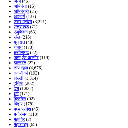
अन्य
(45)
अभिनेता
(15)
अभिनेत्री
(25)
आश्चर्य
(137)
उत्तर प्रदेश
(3,251)
उत्तराखंड
(71)
एजुकेशन
(63)
खेल
(216)
गुजरात
(48)
चुनाव
(170)
छत्तीसगढ़
(22)
जम्मू एंड कश्मीर
(119)
झारखंड
(22)
टॉप न्यूज
(4,676)
तकनीकी
(193)
दिल्ली
(1,314)
दुनिया
(202)
देश
(1,822)
धर्म
(171)
बिजनेस
(92)
बिहार
(178)
मध्य प्रदेश
(45)
मनोरंजन
(113)
महापौर
(2)
महाराष्ट्र
(65)