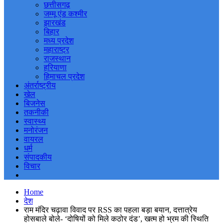
छत्तीसगढ़
जम्मू एंड कश्मीर
झारखंड
बिहार
मध्य प्रदेश
महाराष्ट्र
राजस्थान
हरियाणा
हिमाचल प्रदेश
अंतर्राष्ट्रीय
खेल
बिजनेस
तकनीकी
स्वास्थ्य
मनोरंजन
वायरल
धर्म
संपादकीय
विचार
Home
देश
राम मंदिर चढ़ावा विवाद पर RSS का पहला बड़ा बयान, दत्तात्रेय
होसबाले बोले- ‘दोषियों को मिले कठोर दंड’, खत्म हो भ्रम की स्थिति