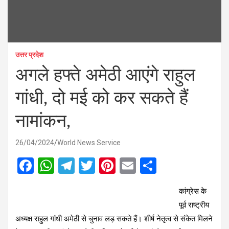
उत्तर प्रदेश
अगले हफ्ते अमेठी आएंगे राहुल
गांधी, दो मई को कर सकते हैं
नामांकन,
26/04/2024
World News Service
F
W
T
T
Pi
E
S
a
h
el
wi
nt
m
h
कां
ग्रेस के
ce
at
e
tt
er
ail
ar
पूर्व राष्ट्रीय
b
s
gr
er
es
e
अध्यक्ष राहुल गांधी अमेठी से चुनाव लड़ सकते हैं। शीर्ष नेतृत्व से संकेत मिलने