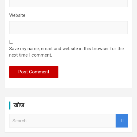
Website
Save my name, email, and website in this browser for the
next time I comment.
खोज
S
e
a
r