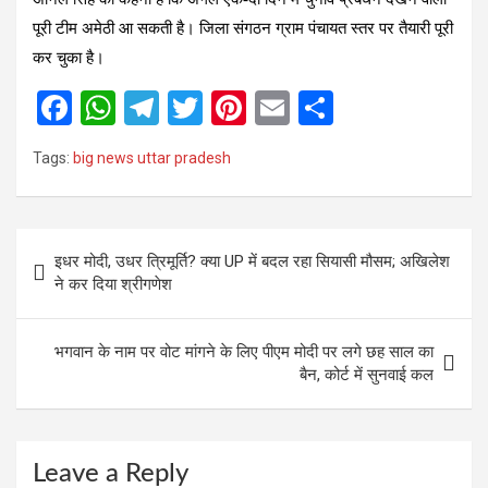
पूरी टीम अमेठी आ सकती है। जिला संगठन ग्राम पंचायत स्तर पर तैयारी पूरी
कर चुका है।
F
W
T
T
Pi
E
S
a
h
el
wi
nt
m
h
Tags:
big news uttar pradesh
ce
at
e
tt
er
ail
ar
b
s
gr
er
es
e
o
A
a
t
Post
इधर मोदी, उधर त्रिमूर्ति? क्या UP में बदल रहा सियासी मौसम; अखिलेश
o
p
m
navigation
ने कर दिया श्रीगणेश
k
p
भगवान के नाम पर वोट मांगने के लिए पीएम मोदी पर लगे छह साल का
बैन, कोर्ट में सुनवाई कल
Leave a Reply