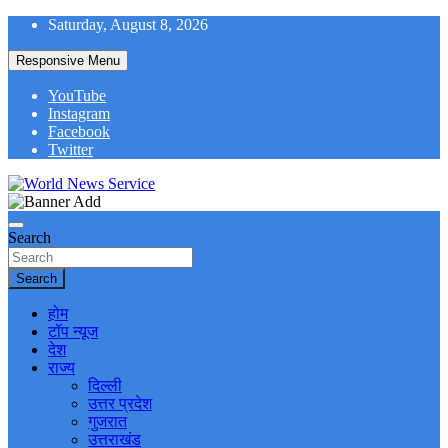
Skip
Saturday, August 8, 2026
to
content
Responsive Menu
YouTube
Instagram
Facebook
Twitter
World News at Your Fingers
World News Service
Search
Search
होम
टॉप न्यूज
देश
राज्य
दिल्ली
उत्तर प्रदेश
गुजरात
उत्तराखंड