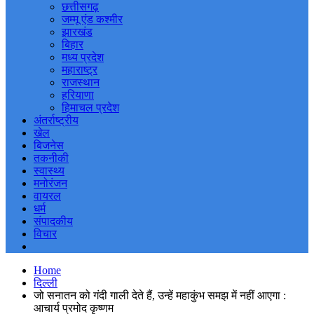
छत्तीसगढ़
जम्मू एंड कश्मीर
झारखंड
बिहार
मध्य प्रदेश
महाराष्ट्र
राजस्थान
हरियाणा
हिमाचल प्रदेश
अंतर्राष्ट्रीय
खेल
बिजनेस
तकनीकी
स्वास्थ्य
मनोरंजन
वायरल
धर्म
संपादकीय
विचार
Home
दिल्ली
जो सनातन को गंदी गाली देते हैं, उन्हें महाकुंभ समझ में नहीं आएगा :
आचार्य प्रमोद कृष्णम