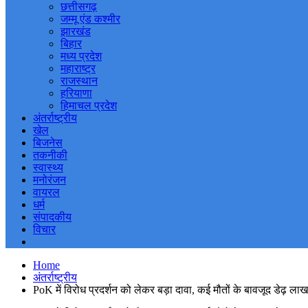
छत्तीसगढ़
जम्मू एंड कश्मीर
झारखंड
बिहार
मध्य प्रदेश
महाराष्ट्र
राजस्थान
हरियाणा
हिमाचल प्रदेश
अंतर्राष्ट्रीय
खेल
बिजनेस
तकनीकी
स्वास्थ्य
मनोरंजन
वायरल
धर्म
संपादकीय
विचार
Home
अंतर्राष्ट्रीय
PoK में विरोध प्रदर्शन को लेकर बड़ा दावा, कई मौतों के बावजूद डेढ़ लाख