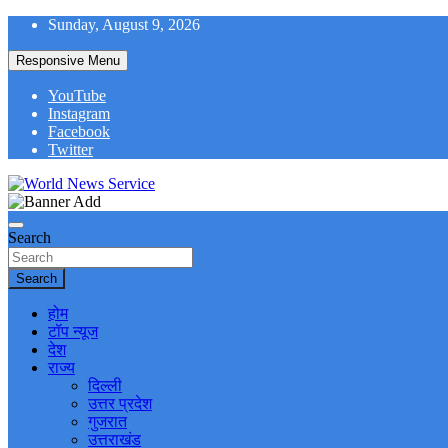
Skip
Sunday, August 9, 2026
to
content
Responsive Menu
YouTube
Instagram
Facebook
Twitter
World News at Your Fingers
World News Service
Search
Search
होम
टॉप न्यूज
देश
राज्य
दिल्ली
उत्तर प्रदेश
गुजरात
उत्तराखंड