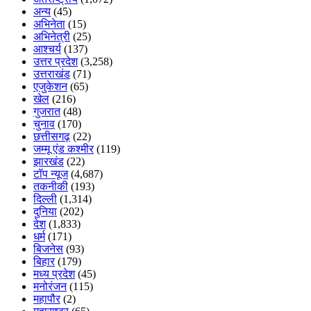
अन्य
(45)
अभिनेता
(15)
अभिनेत्री
(25)
आश्चर्य
(137)
उत्तर प्रदेश
(3,258)
उत्तराखंड
(71)
एजुकेशन
(65)
खेल
(216)
गुजरात
(48)
चुनाव
(170)
छत्तीसगढ़
(22)
जम्मू एंड कश्मीर
(119)
झारखंड
(22)
टॉप न्यूज
(4,687)
तकनीकी
(193)
दिल्ली
(1,314)
दुनिया
(202)
देश
(1,833)
धर्म
(171)
बिजनेस
(93)
बिहार
(179)
मध्य प्रदेश
(45)
मनोरंजन
(115)
महापौर
(2)