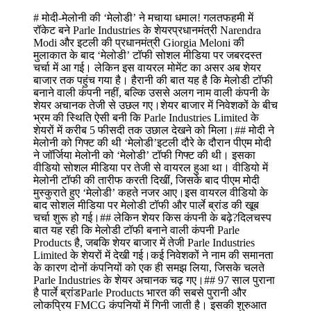
# मोदी-मेलोनी की ‘मेलोडी’ ने मचाया धमाल! गलतफहमी में
रॉकेट बने Parle Industries के शेयरप्रधानमंत्री Narendra
Modi और इटली की प्रधानमंत्री Giorgia Meloni की
मुलाकात के बाद ‘मेलोडी’ टॉफी सोशल मीडिया पर जबरदस्त
चर्चा में आ गई। लेकिन इस वायरल मोमेंट का असर अब शेयर
बाजार तक पहुंच गया है। हैरानी की बात यह है कि मेलोडी टॉफी
बनाने वाली कंपनी नहीं, बल्कि उससे अलग नाम वाली कंपनी के
शेयर अचानक तेजी से उछल गए।शेयर बाजार में निवेशकों के बीच
भ्रम की स्थिति ऐसी बनी कि Parle Industries Limited के
शेयरों में करीब 5 फीसदी तक उछाल देखने को मिला।## मोदी ने
मेलोनी को गिफ्ट की थी ‘मेलोडी’इटली दौरे के दौरान पीएम मोदी
ने जॉर्जिया मेलोनी को ‘मेलोडी’ टॉफी गिफ्ट की थी। इसका
वीडियो सोशल मीडिया पर तेजी से वायरल हुआ था। वीडियो में
मेलोनी टॉफी की तारीफ करती दिखीं, जिसके बाद पीएम मोदी
मुस्कुराते हुए ‘मेलोडी’ कहते नजर आए।इस वायरल वीडियो के
बाद सोशल मीडिया पर मेलोडी टॉफी और पार्ले ब्रांड की खूब
चर्चा शुरू हो गई।## लेकिन शेयर किस कंपनी के बढ़े?दिलचस्प
बात यह रही कि मेलोडी टॉफी बनाने वाली कंपनी Parle
Products है, जबकि शेयर बाजार में तेजी Parle Industries
Limited के शेयरों में देखी गई।कई निवेशकों ने नाम की समानता
के कारण दोनों कंपनियों को एक ही समझ लिया, जिसके चलते
Parle Industries के शेयर अचानक चढ़ गए।## 97 साल पुराना
है पार्ले ब्रांडParle Products भारत की सबसे पुरानी और
लोकप्रिय FMCG कंपनियों में गिनी जाती है। इसकी शुरुआत