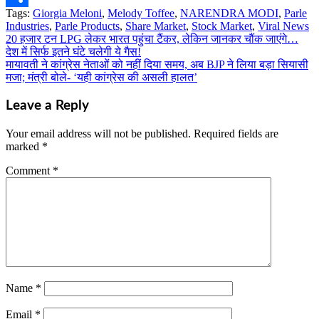
Tags:
Giorgia Meloni
,
Melody Toffee
,
NARENDRA MODI
,
Parle
Share
Industries
,
Parle Products
,
Share Market
,
Stock Market
,
Viral News
20 हजार टन LPG लेकर भारत पहुंचा टैंकर, लेकिन जानकर चौंक जाएंगे…
Post
देश में सिर्फ इतने घंटे चलेगी ये गैस!
navigation
मायावती ने कांग्रेस नेताओं को नहीं दिया समय, अब BJP ने लिया बड़ा सियासी
मजा; मंत्री बोले- ‘यही कांग्रेस की असली हालत’
Leave a Reply
Your email address will not be published.
Required fields are
marked
*
Comment
*
Name
*
Email
*