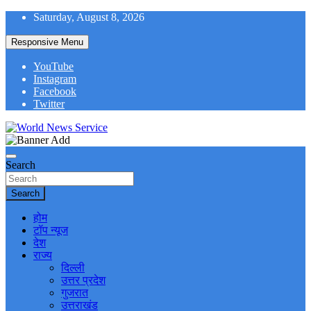
Skip
Saturday, August 8, 2026
to
content
Responsive Menu
YouTube
Instagram
Facebook
Twitter
World News at Your Fingers
World News Service
Search
Search
होम
टॉप न्यूज
देश
राज्य
दिल्ली
उत्तर प्रदेश
गुजरात
उत्तराखंड