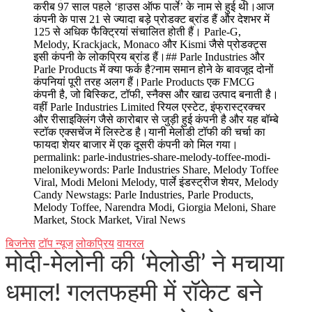
करीब 97 साल पहले ‘हाउस ऑफ पार्ले’ के नाम से हुई थी।आज
कंपनी के पास 21 से ज्यादा बड़े प्रोडक्ट ब्रांड हैं और देशभर में
125 से अधिक फैक्ट्रियां संचालित होती हैं। Parle-G,
Melody, Krackjack, Monaco और Kismi जैसे प्रोडक्ट्स
इसी कंपनी के लोकप्रिय ब्रांड हैं।## Parle Industries और
Parle Products में क्या फर्क है?नाम समान होने के बावजूद दोनों
कंपनियां पूरी तरह अलग हैं।Parle Products एक FMCG
कंपनी है, जो बिस्किट, टॉफी, स्नैक्स और खाद्य उत्पाद बनाती है।
वहीं Parle Industries Limited रियल एस्टेट, इंफ्रास्ट्रक्चर
और रीसाइक्लिंग जैसे कारोबार से जुड़ी हुई कंपनी है और यह बॉम्बे
स्टॉक एक्सचेंज में लिस्टेड है।यानी मेलोडी टॉफी की चर्चा का
फायदा शेयर बाजार में एक दूसरी कंपनी को मिल गया।
permalink: parle-industries-share-melody-toffee-modi-
melonikeywords: Parle Industries Share, Melody Toffee
Viral, Modi Meloni Melody, पार्ले इंडस्ट्रीज शेयर, Melody
Candy Newstags: Parle Industries, Parle Products,
Melody Toffee, Narendra Modi, Giorgia Meloni, Share
Market, Stock Market, Viral News
बिजनेस
टॉप न्यूज
लोकप्रिय
वायरल
मोदी-मेलोनी की ‘मेलोडी’ ने मचाया
धमाल! गलतफहमी में रॉकेट बने