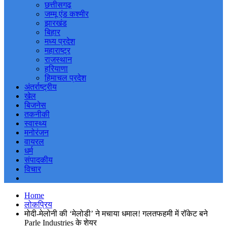
छत्तीसगढ़
जम्मू एंड कश्मीर
झारखंड
बिहार
मध्य प्रदेश
महाराष्ट्र
राजस्थान
हरियाणा
हिमाचल प्रदेश
अंतर्राष्ट्रीय
खेल
बिजनेस
तकनीकी
स्वास्थ्य
मनोरंजन
वायरल
धर्म
संपादकीय
विचार
Home
लोकप्रिय
मोदी-मेलोनी की ‘मेलोडी’ ने मचाया धमाल! गलतफहमी में रॉकेट बने
Parle Industries के शेयर