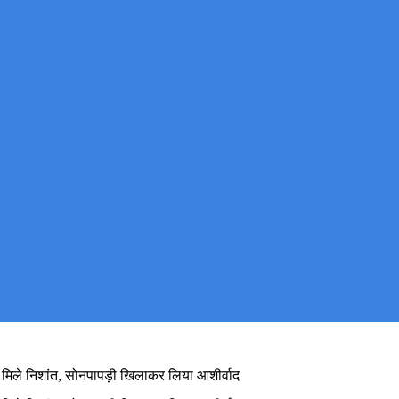
से मिले निशांत, सोनपापड़ी खिलाकर लिया आशीर्वाद