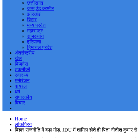
छत्तीसगढ़
जम्मू एंड कश्मीर
झारखंड
बिहार
मध्य प्रदेश
महाराष्ट्र
राजस्थान
हरियाणा
हिमाचल प्रदेश
अंतर्राष्ट्रीय
खेल
बिजनेस
तकनीकी
स्वास्थ्य
मनोरंजन
वायरल
धर्म
संपादकीय
विचार
Home
लोकप्रिय
बिहार राजनीति में बड़ा मोड़, JDU में शामिल होते ही पिता नीतीश कुमार 