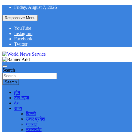
Skip
Friday, August 7, 2026
to
content
Responsive Menu
YouTube
Instagram
Facebook
Twitter
World News at Your Fingers
World News Service
Search
Search
होम
टॉप न्यूज
देश
राज्य
दिल्ली
उत्तर प्रदेश
गुजरात
उत्तराखंड