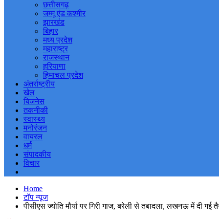
छत्तीसगढ़
जम्मू एंड कश्मीर
झारखंड
बिहार
मध्य प्रदेश
महाराष्ट्र
राजस्थान
हरियाणा
हिमाचल प्रदेश
अंतर्राष्ट्रीय
खेल
बिजनेस
तकनीकी
स्वास्थ्य
मनोरंजन
वायरल
धर्म
संपादकीय
विचार
Home
टॉप न्यूज
पीसीएस ज्योति मौर्या पर गिरी गाज, बरेली से तबादला, लखनऊ में दी गई त