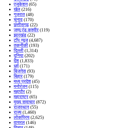
एजुकेशन
(65)
खेल
(216)
गुजरात
(48)
चुनाव
(170)
छत्तीसगढ़
(22)
जम्मू एंड कश्मीर
(119)
झारखंड
(22)
टॉप न्यूज
(4,687)
तकनीकी
(193)
दिल्ली
(1,314)
दुनिया
(202)
देश
(1,833)
धर्म
(171)
बिजनेस
(93)
बिहार
(179)
मध्य प्रदेश
(45)
मनोरंजन
(115)
महापौर
(2)
महाराष्ट्र
(65)
मुख्य समाचार
(872)
राजस्थान
(55)
राज्य
(1,460)
लोकप्रिय
(2,625)
वायरल
(146)
विचार
(148)