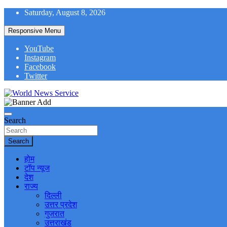
Skip
Saturday, August 8, 2026
to
content
Responsive Menu
YouTube
Instagram
Facebook
Twitter
World News at Your Fingers
World News Service
Search
Search
होम
टॉप न्यूज
देश
राज्य
दिल्ली
उत्तर प्रदेश
गुजरात
उत्तराखंड