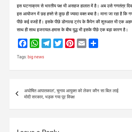
इस घटनाक्रम से भारतीय पक्ष भी असहज हालात में है। अब उसे गणतंत्र दिव
इस आयोजन में छह हफ्ते से कुछ ही ज्यादा वक्त बचा है। माना जा रहा है कि 
पीछे कई वजहें हैं। इसके पीछे डोनाल्ड ट्रंप के कैंपेन की शुरुआत भी एक अहम ब
साथ ही साथ इजरायल-हमास के बीच युद्ध भी इसके पीछे एक बड़ा कारण है।
F
W
T
T
Pi
E
S
a
h
el
wi
nt
m
h
Tags:
big news
ce
at
e
tt
er
ail
ar
b
s
gr
er
es
e
o
A
a
t
Post
o
p
m
अघोषित आपातकाल’, चुनाव आयुक्त को लेकर कौन सा बिल लाई
navigation
मोदी सरकार, भड़क गया पूर विपक्ष
k
p