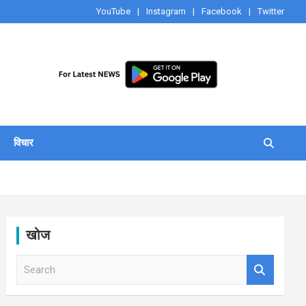
YouTube
Instagram
Facebook
Twitter
विचार
खोज
S
e
a
r