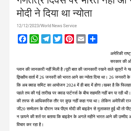
गणतंत्र दिवस पर भारत नहीं आ र
मोदी ने दिया था न्योता
12/12/2023
World News Service
F
W
T
T
Pi
E
S
a
h
el
wi
nt
m
h
अ
मेरिकी राष्
ce
at
e
tt
er
ail
ar
सरकार की ओर
b
s
gr
er
es
e
प्लान की जानकारी नहीं मिली है।पूरी बात की जानकारी रखने वाले सूत्रों ने 
o
A
a
t
द्विपक्षीय वार्ता में 26 जनवरी को भारत आने का न्योता दिया था। 26 जनवरी 
o
p
m
कि अब क्वाड समिट का आयोजन 2024 में ही बाद में होगा।खबर है कि फिलहा
k
p
पहले तय की गई तारीख पर क्वाड पार्टनर्स के बीच सहमति नहीं बन पा रही थ
की तरफ से आधिकारिक तौर पर कुछ नहीं कहा गया था। लेकिन अमेरिकी राजदूत 
जी20 सम्मेलन के दौरान जब पीएम मोदी की बाइडेन से मुलाकात हुई थी तो पीएम 
न छापने की शर्त पर बताया कि बाइडेन के अगले महीने भारत आने की उम्मीद अ
विचार कर रहा है।