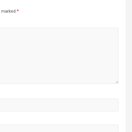
re marked
*