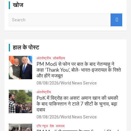
खोज
S
e
a
r
c
h
हाल के पोस्ट
अंतर्राष्ट्रीय
लोकप्रिय
PM Modi से फोन पर बात के बाद नेतन्याहू ने
कहा ‘Thank You’, बोले- भारत-इजरायल के रिश्ते
और होंगे मजबूत
08/08/2026
World News Service
अंतर्राष्ट्रीय
PoK में विद्रोह का असर! अमान खान की धमकी
के बाद पाकिस्तान ने टाले 7 सीटों के चुनाव, बढ़ा
दबाव
08/08/2026
World News Service
टॉप न्यूज
देश
वायरल