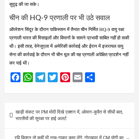
सुदृढ़ की जा सके।
चीन की HQ-9 प्रणाली पर भी उठे सवाल
ऑपरेशन सिंदूर के दौरान पाकिस्तान में तैनात चीन निर्मित HQ-9 वायु रक्षा
प्रणाली भारत की मिसाइलों और विमानों के सामने प्रभावी साबित नहीं हो सकी
थी। इसी तरह, वेनेजुएला में अमेरिकी कार्रवाई और ईरान में इजरायल वायु
सेना की कार्रवाई के दौरान भी चीन मूल की यह प्रणाली अपेक्षित प्रदर्शन नहीं
कर पाई थी।
F
W
T
T
Pi
E
S
a
h
el
wi
nt
m
h
ce
at
e
tt
er
ail
ar
b
s
gr
er
es
e
Post
खाड़ी संकट पर PM मोदी दिखे एक्शन में, ओमान-कुवैत से सीधी बात,
o
A
a
t
navigation
भारतीयों की सुरक्षा पर हाई अलर्ट
o
p
m
k
p
रवि किशन तो कहीं भी नाच-गाकर कमा लेंगे, गोरखपुर में CM योगी का