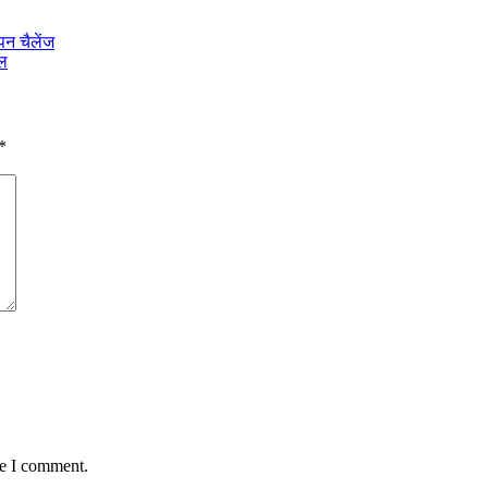
पन चैलेंज
ाल
*
me I comment.