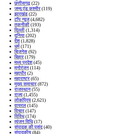
छत्तीसगढ़
(22)
जम्मू एंड कश्मीर
(119)
झारखंड
(22)
टॉप न्यूज
(4,682)
तकनीकी
(193)
दिल्ली
(1,314)
दुनिया
(202)
देश
(1,828)
धर्म
(171)
बिजनेस
(92)
बिहार
(179)
मध्य प्रदेश
(45)
मनोरंजन
(114)
महापौर
(2)
महाराष्ट्र
(65)
मुख्य समाचार
(872)
राजस्थान
(55)
राज्य
(1,455)
लोकप्रिय
(2,621)
वायरल
(145)
विचार
(147)
विविध
(174)
व्यंजन विधि
(17)
संपादक की पसंद
(40)
संपादकीय
(84)