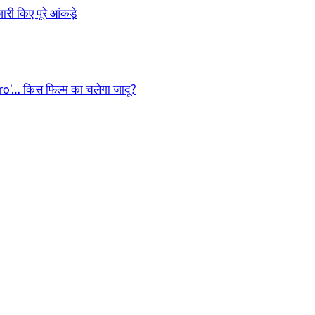
री किए पूरे आंकड़े
o’… किस फिल्म का चलेगा जादू?