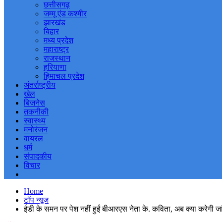
छत्तीसगढ़
जम्मू एंड कश्मीर
झारखंड
बिहार
मध्य प्रदेश
महाराष्ट्र
राजस्थान
हरियाणा
हिमाचल प्रदेश
अंतर्राष्ट्रीय
खेल
बिजनेस
तकनीकी
स्वास्थ्य
मनोरंजन
वायरल
धर्म
संपादकीय
विचार
Home
टॉप न्यूज
ईडी के समन पर पेश नहीं हुईं बीआरएस नेता के. कविता, अब क्या करेगी जा