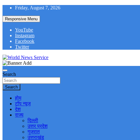
Skip
Friday, August 7, 2026
to
content
Responsive Menu
YouTube
Instagram
Facebook
Twitter
World News at Your Fingers
World News Service
Search
Search
होम
टॉप न्यूज
देश
राज्य
दिल्ली
उत्तर प्रदेश
गुजरात
उत्तराखंड