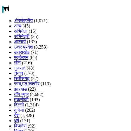
वर्ग
अंतर्राष्ट्रीय
(1,071)
अन्य
(45)
अभिनेता
(15)
अभिनेत्री
(25)
आश्चर्य
(137)
उत्तर प्रदेश
(3,253)
उत्तराखंड
(71)
एजुकेशन
(65)
खेल
(216)
गुजरात
(48)
चुनाव
(170)
छत्तीसगढ़
(22)
जम्मू एंड कश्मीर
(119)
झारखंड
(22)
टॉप न्यूज
(4,682)
तकनीकी
(193)
दिल्ली
(1,314)
दुनिया
(202)
देश
(1,828)
धर्म
(171)
बिजनेस
(92)