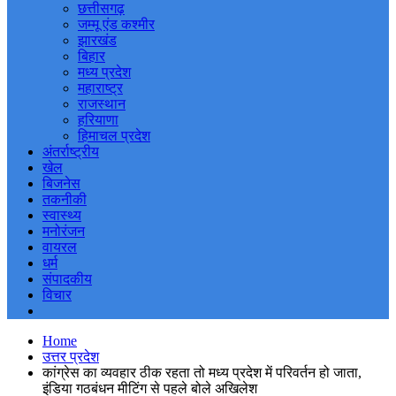
छत्तीसगढ़
जम्मू एंड कश्मीर
झारखंड
बिहार
मध्य प्रदेश
महाराष्ट्र
राजस्थान
हरियाणा
हिमाचल प्रदेश
अंतर्राष्ट्रीय
खेल
बिजनेस
तकनीकी
स्वास्थ्य
मनोरंजन
वायरल
धर्म
संपादकीय
विचार
Home
उत्तर प्रदेश
कांग्रेस का व्यवहार ठीक रहता तो मध्य प्रदेश में परिवर्तन हो जाता,
इंडिया गठबंधन मीटिंग से पहले बोले अखिलेश