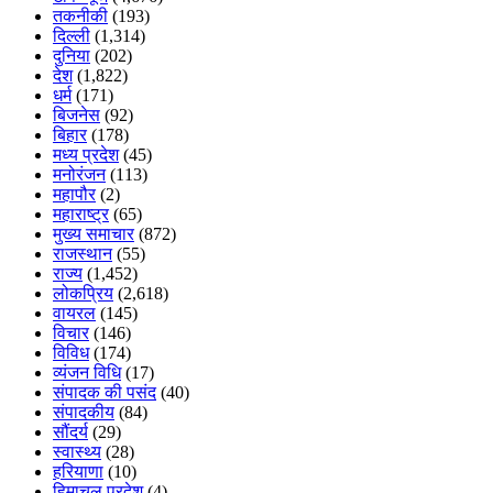
तकनीकी
(193)
दिल्ली
(1,314)
दुनिया
(202)
देश
(1,822)
धर्म
(171)
बिजनेस
(92)
बिहार
(178)
मध्य प्रदेश
(45)
मनोरंजन
(113)
महापौर
(2)
महाराष्ट्र
(65)
मुख्य समाचार
(872)
राजस्थान
(55)
राज्य
(1,452)
लोकप्रिय
(2,618)
वायरल
(145)
विचार
(146)
विविध
(174)
व्यंजन विधि
(17)
संपादक की पसंद
(40)
संपादकीय
(84)
सौंदर्य
(29)
स्वास्थ्य
(28)
हरियाणा
(10)
हिमाचल प्रदेश
(4)