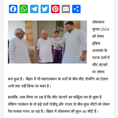
F
W
T
T
Pi
E
S
a
h
el
wi
nt
m
h
लोकसभा
ce
at
e
tt
er
ail
ar
चुनाव 2024
b
s
gr
er
es
e
को लेकर
o
A
a
t
इंडिया
o
p
m
अलायंस के
k
p
घटक दलों में
सीट बंटवारे
पर संशय
बना हुआ है। बिहार में भी महागठबंधन के दलों के बीच सीट शेयरिंग का ऐलान
अभी तक नहीं किया जा सका है।
हालांकि, दावा किया जा रहा है कि सीट बंटवारे का फॉर्मूला तय हो चुका है
लेकिन गठबंधन के दो बड़े दलों जेडीयू और राजद के बीच कुछ सीटों को लेकर
पेंच फंसता नजर आ रहा है। बिहार में लोकसभा की कुल 40 सीटें हैं।