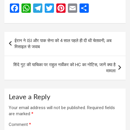
F
W
T
T
Pi
E
S
a
h
el
wi
nt
m
h
ce
at
e
tt
er
ail
ar
b
s
gr
er
es
e
Post
ईरान ने ISI और पाक सेना को 4 साल पहले ही दी थी चेतावनी, अब
o
A
a
t
navigation
मिसाइल से जवाब
o
p
m
k
p
शिंदे गुट की याचिका पर राहुल नार्वेकर को HC का नोटिस, जानें क्या है
मामला
Leave a Reply
Your email address will not be published.
Required fields
are marked
*
Comment
*